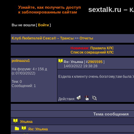
Узнайте, как получить доступ
sextalk.ru –
К
к заблокированным сайтам
Вы не вошли
[
Войти
]
Kлуб Любителей Секса® – Трансы
>>
Отчеты
Новичкам:
Правила КЛС
Список сокращений КЛС
polinaazu1
Re: Ульяна
[ #
2965595
]
14/03/2022 19:38:28
На форуме: 4 г 156 д
(с 07/03/2022)
Ездила к клиенту очень богатому,там была 
Тем: 0
Сообщений: 1
Действия:
Тема сообщения
Ульяна
Re: Ульяна