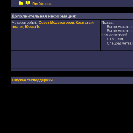
Re: Ульяна
Дополнительная информация:
Модератор(ы):
Совет Модераторов
,
Косматый
Права:
геолог
,
ЮристЪ
Вы не можете от
Вы не можете от
пользователей
HTML вкл.
Спецразметка в
Служба техподдержки