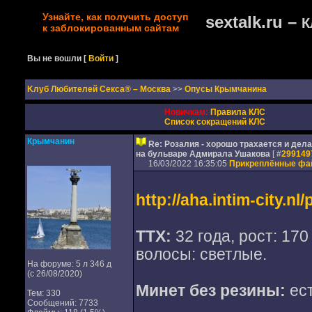
Узнайте, как получить доступ
sextalk.ru –
К
к заблокированным сайтам
Вы не вошли
[
Войти
]
Kлуб Любителей Секса® – Москва
>>
Опусы Крымчанина
Новичкам:
Правила КЛС
Список сокращений КЛС
Крымчанин
Re: Розалия - хорошо трахается и дел
на бульваре Адмирала Ушакова
[ #
299149
16/03/2022 16:35:05
Прикреплённые ф
http://aha.intim-city.n
ТТХ:
32 года, рост: 170 
волосы: светлые.
На форуме: 5 л 346 д
(с 26/08/2020)
Минет без резины:
ес
Тем: 330
Сообщений: 7733