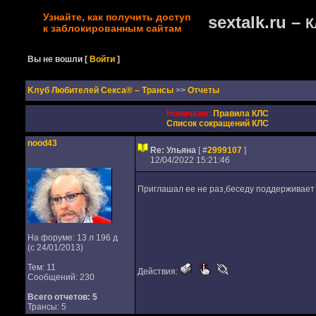
Узнайте, как получить доступ
sextalk.ru –
К
к заблокированным сайтам
Вы не вошли
[
Войти
]
Kлуб Любителей Секса® – Трансы
>>
Отчеты
Новичкам:
Правила КЛС
Список сокращений КЛС
nood43
Re: Ульяна
[ #
2999107
]
12/04/2022 15:21:46
Приглашал ее не раз,беседу поддерживает и
На форуме: 13 л 196 д
(с 24/01/2013)
Тем: 11
Действия:
Сообщений: 230
Всего отчетов:
5
Трансы: 5