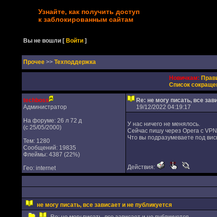
Узнайте, как получить доступ
к заблокированным сайтам
Вы не вошли
[
Войти
]
Прочее
>>
Техподдержка
Новичкам:
Прав
Список сокраще
techboss
Re: не могу писать, все за
Администратор
19/12/2022 04:19:17
На форуме: 26 л 72 д
У нас ничего не менялось.
(с 25/05/2000)
Сейчас пишу через Opera с VPN,
Что вы подразумеваете под вис
Тем: 1280
Сообщений: 19835
Флеймы: 4387 (22%)
Действия:
Гео: internet
не могу писать, все зависает и не публикуется