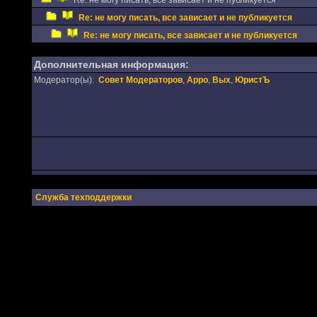
Re: не могу писать, все зависает и не публикуется
Re: не могу писать, все зависает и не публикуется
Re: не могу писать, все зависает и не публикуется
Дополнительная информация:
Модератор(ы):
Совет Модераторов
,
Appo
,
Вых
,
ЮристЪ
Служба техподдержки