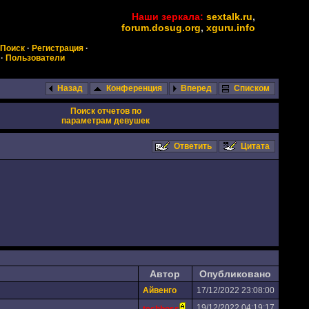
Наши зеркала:
sextalk.ru
,
forum.dosug.org
,
xguru.info
Поиск
·
Регистрация
·
·
Пользователи
Назад
Конференция
Вперед
Списком
Поиск отчетов по
параметрам девушек
Ответить
Цитата
Автор
Опубликовано
Айвенго
17/12/2022 23:08:00
19/12/2022 04:19:17