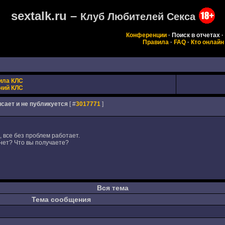
sextalk.ru –
Клуб Любителей Секса
Конференции
·
Поиск в отчетах
·
Правила
·
FAQ
·
Кто онлайн
ила КЛС
ний КЛС
висает и не публикуется
[ #
3017771
]
 все без проблем работает.
нет? Что вы получаете?
Вся тема
Тема сообщения