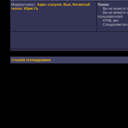
Модератор(ы):
Appo
,
crazysm
,
Вых
,
Косматый
Права:
геолог
,
ЮристЪ
Вы не можете от
Вы не можете от
пользователей
HTML вкл.
Спецразметка в
Служба техподдержки