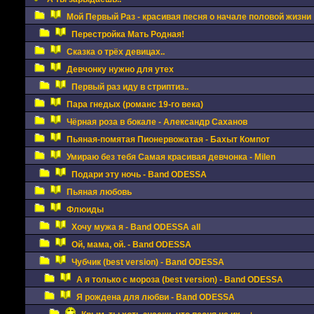
Мой Первый Раз - красивая песня о начале половой жизни
Перестройка Мать Родная!
Сказка о трёх девицах..
Девчонку нужно для утех
Первый раз иду в стриптиз..
Пара гнедых (романс 19-го века)
Чёрная роза в бокале - Александр Саханов
Пьяная-помятая Пионервожатая - Бахыт Компот
Умираю без тебя Самая красивая девчонка - Milen
Подари эту ночь - Band ODESSA
Пьяная любовь
Флюиды
Хочу мужа я - Band ODESSA all
Ой, мама, ой. - Band ODESSA
Чубчик (best version) - Band ODESSA
А я только с мороза (best version) - Band ODESSA
Я рождена для любви - Band ODESSA