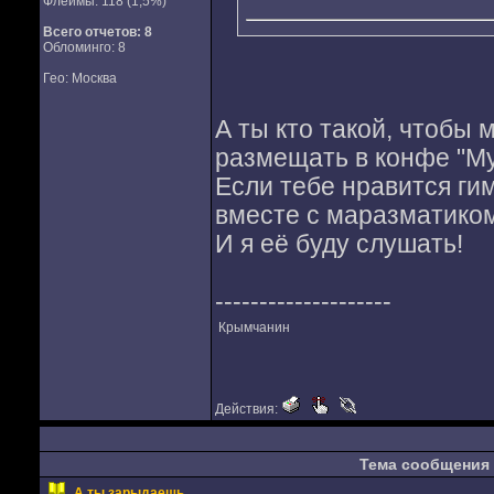
Флеймы: 118 (1,5%)
Всего отчетов:
8
Обломинго: 8
Гео: Москва
А ты кто такой, чтобы 
размещать в конфе "Му
Если тебе нравится ги
вместе с маразматико
И я её буду слушать!
--------------------
Крымчанин
Действия:
Тема сообщения
А ты зарыдаешь..