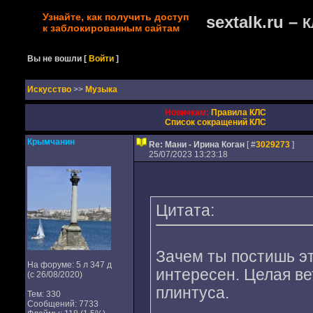
Узнайте, как получить доступ
sextalk.ru –
К
к заблокированным сайтам
Вы не вошли
[
Войти
]
Искусство
>>
Музыка
Новичкам:
Правила КЛС
Список сокращений КЛС
Крымчанин
Re: Мани - Ирина Коган
[ #
3029273
]
25/07/2023 13:23:18
Цитата:
Зачем ты постишь эт
На форуме: 5 л 347 д
интересен. Целая ве
(с 26/08/2020)
плинтуса.
Тем: 330
Сообщений: 7733