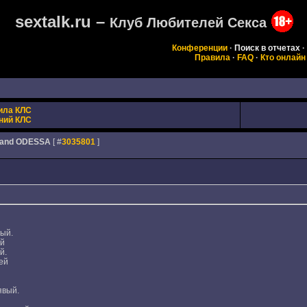
sextalk.ru –
Клуб Любителей Секса
Конференции
·
Поиск в отчетах
·
Правила
·
FAQ
·
Кто онлайн
ила КЛС
ний КЛС
- Band ODESSA
[ #
3035801
]
ый.
ей
й.
ей
явый.