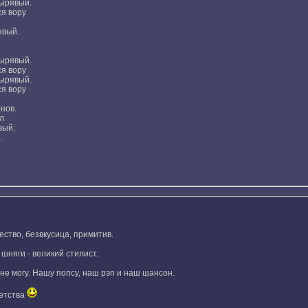
дырявый.
я вору
явый.
дырявый.
я вору
дырявый.
я вору
нов.
л
вый.
.
ество, безвкусица, примитив.
шняги - великий стилист.
не могу. Нашу попсу, наш рэп и наш шансон.
детства