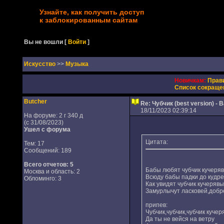
Узнайте, как получить доступ
к заблокированным сайтам
Вы не вошли
[
Войти
]
Искусство
>>
Музыка
Новичкам:
Прав
Список сокраще
Butcher
Re: Чубчик (best version) 
18/11/2023 02:39:14
На форуме: 2 г 340 д
(с 31/08/2023)
Ушел с форума
Цитата:
Тем: 17
Сообщений: 189
Всего отчетов:
5
Бабы любят чубчик кучеряв
Москва и область: 2
Всюду бабы падки до кудр
Обломинго: 3
Как увидят чубчик кучерявы
Замурлычут ласковей,добр
припев:
Чубчик,чубчик,чубчик кучер
Да ты не вейся на ветру