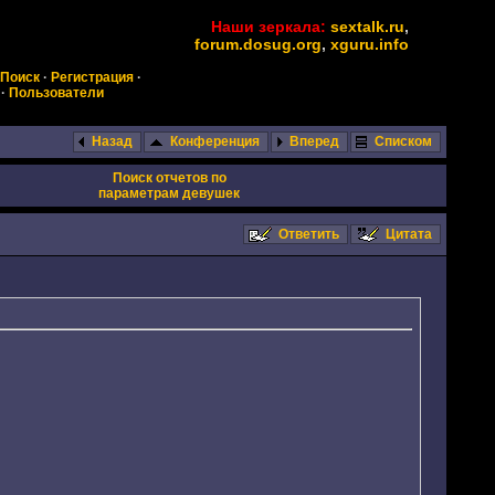
Наши зеркала:
sextalk.ru
,
forum.dosug.org
,
xguru.info
Поиск
·
Регистрация
·
·
Пользователи
Назад
Конференция
Вперед
Списком
Поиск отчетов по
параметрам девушек
Ответить
Цитата