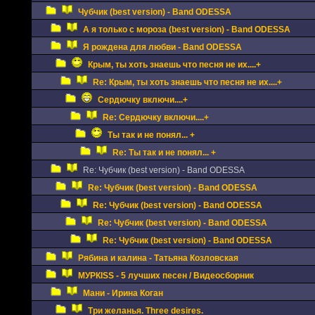
Чубчик (best version) - Band ODESSA
А я только с мороза (best version) - Band ODESSA
Я рождена для любви - Band ODESSA
Крым, ты хоть знаешь что песня не их....+
Re: Крым, ты хоть знаешь что песня не их....+
Сердючку включи....+
Re: Сердючку включи....+
Ты так и не понял... +
Re: Ты так и не понял... +
Re: Чубчик (best version) - Band ODESSA
Re: Чубчик (best version) - Band ODESSA
Re: Чубчик (best version) - Band ODESSA
Re: Чубчик (best version) - Band ODESSA
Re: Чубчик (best version) - Band ODESSA
Рябина и калина - Татьяна Козловская
МУРКISS - 5 лучших песен / Видеосборник
Мани - Ирина Коган
Три желанья. Three desires.