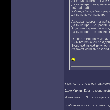
Ах,карман,карман ты мой 
Да ты не нра…не нравишьс
дай-дай-дай
Чубчик,чубчик,чубчик кучер
Да ты не вейся на ветру
Ах,карман,карман ты мой 
Да ты не нра…не нравишьс
Ах,карман,карман ты мой 
Да ты не нра…не нравишьс
Где найти мне пару миллио
Я бы все их бабам раздари
Эх,ты,чубчик,чубчик кучеря
Ах,зачем меня ты разорил..
Ужасно. Чуть не блеванул. Убож
Даже Михаил Круг на фоне этой 
Я меломан. Но 3 стиля слушать 
Вообще не могу это слушать с 