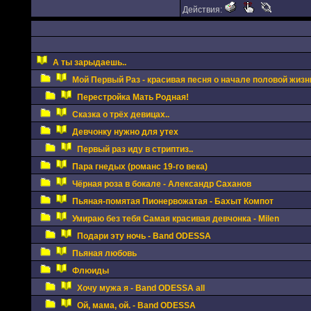
Действия:
А ты зарыдаешь..
Мой Первый Раз - красивая песня о начале половой жизн
Перестройка Мать Родная!
Сказка о трёх девицах..
Девчонку нужно для утех
Первый раз иду в стриптиз..
Пара гнедых (романс 19-го века)
Чёрная роза в бокале - Александр Саханов
Пьяная-помятая Пионервожатая - Бахыт Компот
Умираю без тебя Самая красивая девчонка - Milen
Подари эту ночь - Band ODESSA
Пьяная любовь
Флюиды
Хочу мужа я - Band ODESSA all
Ой, мама, ой. - Band ODESSA