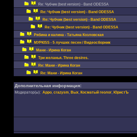
Re: Чубчик (best version) - Band ODESSA
Re: Чубчик (best version) - Band ODESSA
Re: Чубчик (best version) - Band ODESSA
Re: Чубчик (best version) - Band ODESSA
Рябина и калина - Татьяна Козловская
МУРКISS - 5 лучших песен / Видеосборник
Мани - Ирина Коган
Три желанья. Three desires.
Re: Мани - Ирина Коган
Re: Мани - Ирина Коган
Дополнительная информация:
Модератор(ы):
Appo
,
crazysm
,
Вых
,
Косматый геолог
,
ЮристЪ