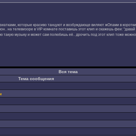
азиатками, которые красиво танцуют и возбуждающе виляют жОпами в коротких
он.. на телевизоре в VIP комнате поставишь этот клип и скажешь феи: "давай 
 такую музыку и может сам полюбишь её.. дрочить под этот клип тоже можно
Вся тема
Тема сообщения
и