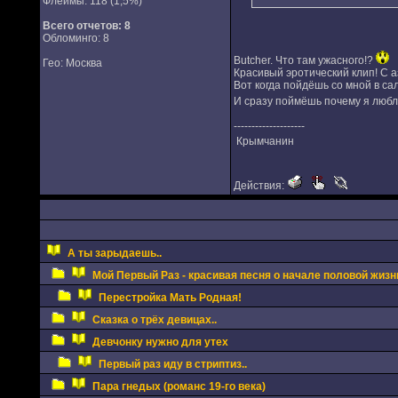
Флеймы: 118 (1,5%)
Всего отчетов:
8
Обломинго: 8
Butcher. Что там ужасного!?
Гео: Москва
Красивый эротический клип! С 
Вот когда пойдёшь со мной в сал
И сразу поймёшь почему я люблю
--------------------
Крымчанин
Действия:
А ты зарыдаешь..
Мой Первый Раз - красивая песня о начале половой жизн
Перестройка Мать Родная!
Сказка о трёх девицах..
Девчонку нужно для утех
Первый раз иду в стриптиз..
Пара гнедых (романс 19-го века)