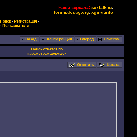
Наши зеркала:
sextalk.ru
,
forum.dosug.org
,
xguru.info
Поиск
·
Регистрация
·
·
Пользователи
Назад
Конференция
Вперед
Списком
Поиск отчетов по
параметрам девушек
Ответить
Цитата