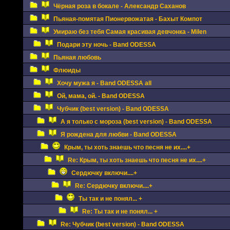
Чёрная роза в бокале - Александр Саханов
Пьяная-помятая Пионервожатая - Бахыт Компот
Умираю без тебя Самая красивая девчонка - Milen
Подари эту ночь - Band ODESSA
Пьяная любовь
Флюиды
Хочу мужа я - Band ODESSA all
Ой, мама, ой. - Band ODESSA
Чубчик (best version) - Band ODESSA
А я только с мороза (best version) - Band ODESSA
Я рождена для любви - Band ODESSA
Крым, ты хоть знаешь что песня не их....+
Re: Крым, ты хоть знаешь что песня не их....+
Сердючку включи....+
Re: Сердючку включи....+
Ты так и не понял... +
Re: Ты так и не понял... +
Re: Чубчик (best version) - Band ODESSA