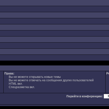
Права:
Р
Вы не можете открывать новые темы
Вы не можете отвечать на сообщения других пользователей
HTML вкл.
Спецразметка вкл.
Перейти в конференцию: