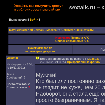
Узнайте, как получить доступ
sextalk.ru –
К
к заблокированным сайтам
Вы не вошли
[
Войти
]
Kлуб Любителей Секса® - Москва
>>
Сомнительные отчеты
Новичкам:
Правила КЛС
Список сокращений КЛС
Поиск отчетов по
По
параметрам девушек
Veliamin
Re: Бездонная Маша на высоте
[ #
3036033
]
22/11/2023 21:36:54
Прикреплённые файлы
На форуме: 4 г 264 д
(с 19/11/2021)
Мужики!
Тем: 2
Сообщений: 6
Кто был или постоянно зах
Всего отчетов:
2
выглядит, не хуже, чем 20 
Сомнительные:
2
Наоборот, она стала ещё о
просто безграничным. Я так