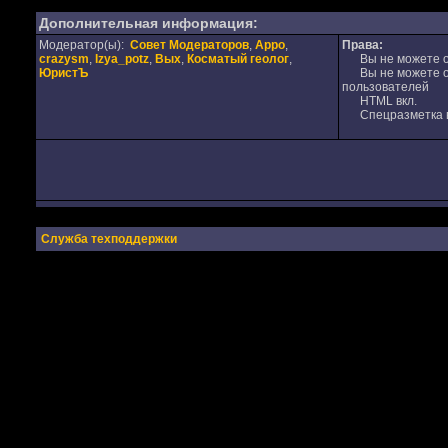
Дополнительная информация:
Модератор(ы):
Совет Модераторов
,
Appo
,
Права:
crazysm
,
Izya_potz
,
Вых
,
Косматый геолог
,
Вы не можете от
ЮристЪ
Вы не можете от
пользователей
HTML вкл.
Спецразметка в
Служба техподдержки