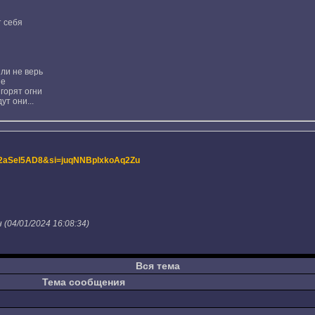
 себя
или не верь
не
горят огни
ут они...
1t2aSel5AD8&si=juqNNBplxkoAq2Zu
04/01/2024 16:08:34)
Вся тема
Тема сообщения