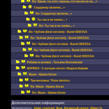
Re: Крым, ты хоть знаешь что песня не их....+
Сердючку включи....+
Re: Сердючку включи....+
Ты так и не понял... +
Re: Ты так и не понял... +
Re: Чубчик (best version) - Band ODESSA
Re: Чубчик (best version) - Band ODESSA
Re: Чубчик (best version) - Band ODESSA
Re: Чубчик (best version) - Band ODESSA
Re: Чубчик (best version) - Band ODESSA
Рябина и калина - Татьяна Козловская
МУРКISS - 5 лучших песен / Видеосборник
Мани - Ирина Коган
Три желанья. Three desires.
Re: Мани - Ирина Коган
Re: Мани - Ирина Коган
Дополнительная информация:
Модератор(ы):
Appo
,
crazysm
,
Вых
,
Косматый геолог
,
ЮристЪ