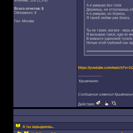
Флеймы: 118 (1,5%)
А я умираю без тебя
Всего отчетов:
8
Держишь, не отпускаешь от
Обломинго: 8
А я умираю, но борюсь
Я твоей любви уже боюсь
Гео: Москва
Ты не такая, как все - верь 
Я вызываю такси, иди ко м
В комнате одинокой тускло 
Ночью этой глубокой нас жд
https://youtube.com/watch?v=
--------------------
Крымчанин
Сообщение изменил Крымчанин (
Действия:
А ты зарыдаешь..