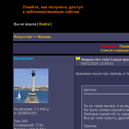
Узнайте, как получить доступ
к заблокированным сайтам
Вы не вошли
[
Войти
]
Искусство
>>
Музыка
Новичкам:
Прав
Список сокраще
Крымчанин
Умираю без тебя Самая крас
04/01/2024 15:59:01
Красивая песня про любовь от M
Цитата:
Ты не такая как все, я не в
На форуме: 5 л 346 д
Не было схожих пассий в м
(с 26/08/2020)
Любовью ядовитой ты зар
Все до тебя забыто, другой
Тем: 330
Сообщений: 7733
Припев: