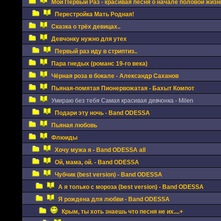
Мой Первый Раз - красивая песня о начале половой жизн
Перестройка Мать Родная!
Сказка о трёх девицах..
Девчонку нужно для утех
Первый раз иду в стриптиз..
Пара гнедых (романс 19-го века)
Чёрная роза в бокале - Александр Саханов
Пьяная-помятая Пионервожатая - Бахыт Компот
Умираю без тебя Самая красивая девчонка - Milen
Подари эту ночь - Band ODESSA
Пьяная любовь
Флюиды
Хочу мужа я - Band ODESSA all
Ой, мама, ой. - Band ODESSA
Чубчик (best version) - Band ODESSA
А я только с мороза (best version) - Band ODESSA
Я рождена для любви - Band ODESSA
Крым, ты хоть знаешь что песня не их....+