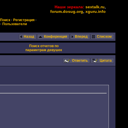
Наши зеркала:
sextalk.ru
,
forum.dosug.org
,
xguru.info
Поиск
·
Регистрация
·
·
Пользователи
Назад
Конференция
Вперед
Списком
Поиск отчетов по
параметрам девушек
Ответить
Цитата