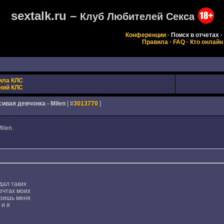
sextalk.ru –
Клуб Любителей Секса
Конференции
·
Поиск в отчетах
·
Правила
·
FAQ
·
Кто онлайн
ила КЛС
ний КЛС
ивая девчонка - Milen
[ #
3013770
]
ilen.
идал таких
ечтах моих
азишь меня
 и я