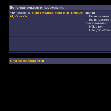
Дополнительная информация:
Модератор(ы):
Совет Модераторов
,
Вых
,
ПионЭр
Права:
74
,
ЮристЪ
Вы не можете от
Вы не можете от
пользователей
HTML вкл.
Спецразметка в
Служба техподдержки