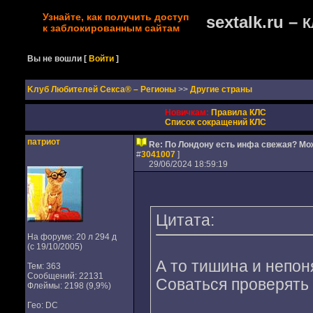
Узнайте, как получить доступ
sextalk.ru –
К
к заблокированным сайтам
Вы не вошли
[
Войти
]
Kлуб Любителей Секса® – Регионы
>>
Другие страны
Новичкам:
Правила КЛС
Список сокращений КЛС
патриот
Re: По Лондону есть инфа свежая? М
#
3041007
]
29/06/2024 18:59:19
Цитата:
На форуме: 20 л 294 д
(с 19/10/2005)
А то тишина и непон
Тем: 363
Сообщений: 22131
Соваться проверять 
Флеймы: 2198 (9,9%)
Гео: DC