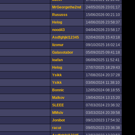
MrGeorgethe2nd
24/05/2026 23:01:17
Rususss
15/06/2026 00:21:10
Helog
14/06/2026 23:58:37
nood43
04/04/2026 23:58:17
Asdfghjkl12345
02/04/2026 15:43:18
lizonur
09/10/2025 16:02:14
Galasotabor
05/09/2025 09:41:18
loafan
06/09/2025 11:52:41
Helog
27/07/2025 18:29:43
Ysikk
17/08/2024 20:37:28
Ysikk
03/06/2024 11:38:10
Bonnic
12/05/2024 08:18:55
Malkov
19/04/2024 13:15:20
SLEEE
07/03/2024 23:36:32
MMslv
03/03/2024 20:39:58
Jonibot
09/12/2023 17:54:32
racut
09/05/2023 23:36:38