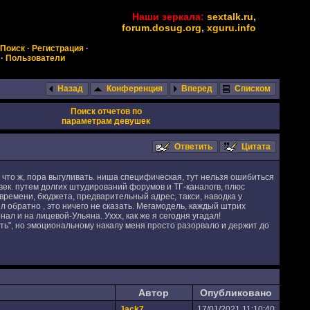
Наши зеркала:
sextalk.ru
,
forum.dosug.org
,
xguru.info
Поиск
·
Регистрация
·
·
Пользователи
Назад
Конференция
Вперед
Списком
Поиск отчетов по
параметрам девушек
Ответить
Цитата
у что ж, пора выгуливать. ниша специфическая, тут нельзя ошибиться
век. путем долгих штудирований форумов и ТГ-каналогв, плюс
 времени, бюджета, предварительный адрес, такси, наводка у
. л обратно , это ничего не сказать. Мегамодель, каждый штрих
ал и на лицевой-Ульяна. Уххх, как же я сегодня угадал!
зать", но эмоциональному накалу меня просто разорвало и держит до
Автор
Опубликовано
Jack7
17/01/2021 11:10:40