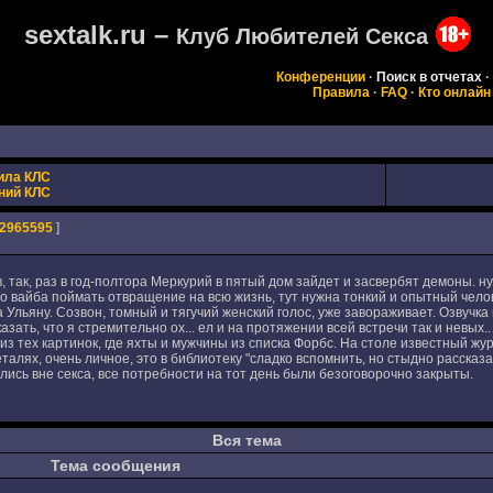
sextalk.ru –
Клуб Любителей Секса
Конференции
·
Поиск в отчетах
·
Правила
·
FAQ
·
Кто онлайн
ила КЛС
ний КЛС
2965595
]
в, так, раз в год-полтора Меркурий в пятый дом зайдет и засвербят демоны. н
о вайба поймать отвращение на всю жизнь, тут нужна тонкий и опытный чело
 Ульяну. Созвон, томный и тягучий женский голос, уже завораживает. Озвучка
азать, что я стремительно ох... ел и на протяжении всей встречи так и невых.
з тех картинок, где яхты и мужчины из списка Форбс. На столе известный журн
деталях, очень личное, это в библиотеку "сладко вспомнить, но стыдно расска
ись вне секса, все потребности на тот день были безоговорочно закрыты.
Вся тема
Тема сообщения