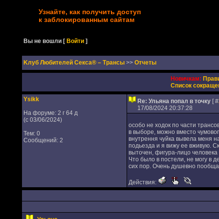
Узнайте, как получить доступ
к заблокированным сайтам
Вы не вошли
[
Войти
]
Kлуб Любителей Секса® – Трансы
>>
Отчеты
Новичкам:
Прав
Список сокраще
Ysikk
Re: Ульяна попал в точку
[ #
17/08/2024 20:37:28
На форуме: 2 г 64 д
(с 03/06/2024)
особо не ходок по части трансо
в выборе, можно вместо чумовог
Тем: 0
внутрення чуйка вывела меня на
Сообщений: 2
подьезда и я вижу ее вживую. Ск
выточен, фигура-лицо человека и
Что было в постели, не могу в 
сих пор. Очень душевно пообщал
Действия: