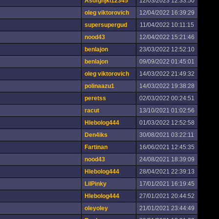
Asdfghjkl12345
12/03/2023 12:33:50
oleg viktorovich
12/04/2022 16:39:29
supersupergud
11/04/2022 10:11:15
nood43
12/04/2022 15:21:46
benlajon
23/03/2022 12:52:10
benlajon
09/09/2022 01:45:01
oleg viktorovich
14/03/2022 21:49:32
polinaazu1
14/03/2022 19:38:28
peretss
02/03/2022 00:24:51
racut
13/10/2021 01:02:56
Hlebolog444
01/03/2022 12:52:58
Den4iks
30/08/2021 03:22:11
Fartinan
16/06/2021 12:45:35
nood43
24/08/2021 18:39:09
Hlebolog444
28/04/2021 22:39:13
LilPinky
17/01/2021 16:19:45
Hlebolog444
27/01/2021 20:44:52
oleyoley
21/01/2021 23:44:49