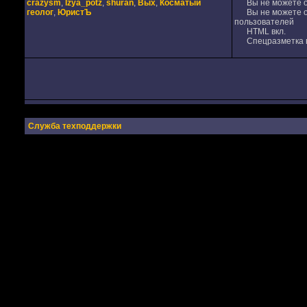
crazysm
,
Izya_potz
,
shuran
,
Вых
,
Косматый
Вы не можете от
геолог
,
ЮристЪ
Вы не можете от
пользователей
HTML вкл.
Спецразметка в
Служба техподдержки