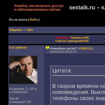
Узнайте, как получить доступ
sextalk.ru –
К
к заблокированным сайтам
Вы не вошли
[
Войти
]
Oбщение
>>
Трёп
Новичкам:
Правила КЛС
Список сокращений КЛС
Cal Lightman
ближайшее метро?
[ #
3065114
]
04/03/2025 09:15:33
Цитата:
В скором времени на
На форуме: 2 г 110 д
нововведения. Выклю
(с 20/04/2024)
телефоны своих зна
Тем: 69
Сообщений: 597