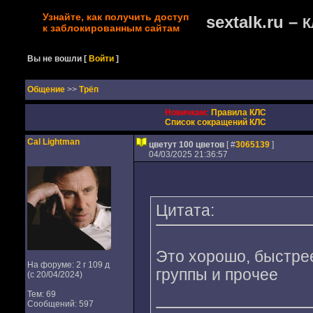
Узнайте, как получить доступ
sextalk.ru –
К
к заблокированным сайтам
Вы не вошли
[
Войти
]
Oбщение
>>
Трёп
Новичкам:
Правила КЛС
Список сокращений КЛС
Cal Lightman
цветут 100 цветов
[ #
3065139
]
04/03/2025 21:36:57
Цитата:
Это хорошо, быстрее
На форуме: 2 г 109 д
группы и прочее
(с 20/04/2024)
Тем: 69
Сообщений: 597