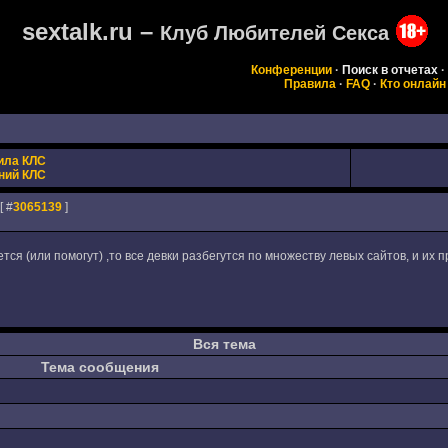
sextalk.ru –
Клуб Любителей Секса
Конференции
·
Поиск в отчетах
·
Правила
·
FAQ
·
Кто онлайн
ила КЛС
ний КЛС
[ #
3065139
]
ся (или помогут) ,то все девки разбегутся по множеству левых сайтов, и их
Вся тема
Тема сообщения