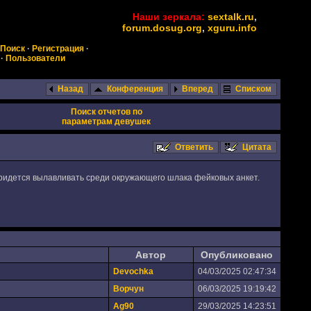
Наши зеркала:
sextalk.ru
,
forum.dosug.org
,
xguru.info
Поиск
·
Регистрация
·
·
Пользователи
Назад
Конференция
Вперед
Списком
Поиск отчетов по
параметрам девушек
Ответить
Цитата
 придется вылавливать среди окружающего шлака фейковых анкет.
Автор
Опубликовано
Devochka
04/03/2025 02:47:34
Ворчун
06/03/2025 19:19:42
Ag90
29/03/2025 14:23:51