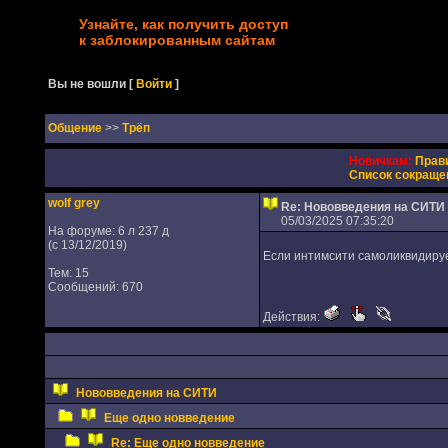
Узнайте, как получить доступ
к заблокированным сайтам
Вы не вошли
[
Войти
]
Oбщение
>>
Трёп
Новичкам:
Прав
Список сокраще
wolf grey
Re: Нововведения на СИТИ
05/03/2025 07:35:20
На форуме: 6 л 237 д
(с 13/12/2019)
Если интимсити самоликвидирует
Тем: 15
Сообщений: 670
Действия:
Нововведения на СИТИ
Еще одно новведение
Re: Еще одно новведение