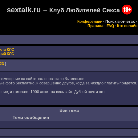
sextalk.ru –
Клуб Любителей Секса
Конференции
·
Поиск в отчетах
·
Правила
·
FAQ
·
Кто онлайн
ила КЛС
ний КЛС
23
]
азмещение на сайте, салонов стало бы меньше.
ые фото бесплатно, и совершенно другое, когда за каждую платить придется.
ие, и там всего 1900 анкет на весь сайт. Дублей почти нет.
Вся тема
Тема сообщения