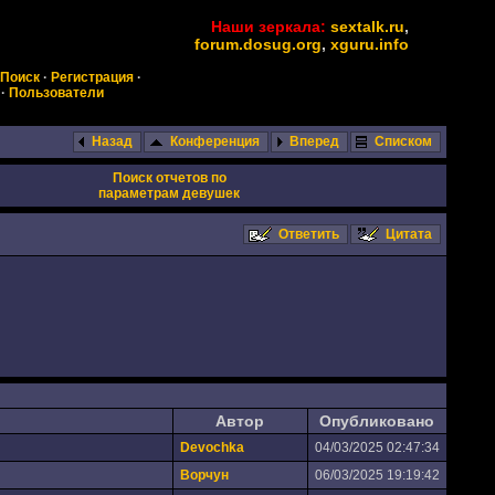
Наши зеркала:
sextalk.ru
,
forum.dosug.org
,
xguru.info
Поиск
·
Регистрация
·
·
Пользователи
Назад
Конференция
Вперед
Списком
Поиск отчетов по
параметрам девушек
Ответить
Цитата
Автор
Опубликовано
Devochka
04/03/2025 02:47:34
Ворчун
06/03/2025 19:19:42