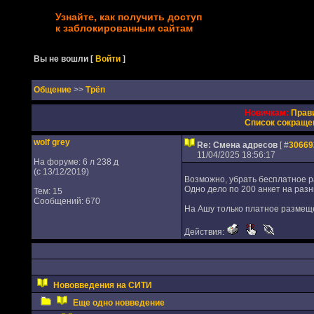
Узнайте, как получить доступ
к заблокированным сайтам
Вы не вошли
[
Войти
]
Oбщение
>>
Трёп
Новичкам:
Прав
Список сокраще
wolf grey
Re: Смена адресов
[ #
30669
11/04/2025 18:56:17
На форуме: 6 л 238 д
(с 13/12/2019)
Возможно, убрать бесплатное р
Одно дело по 200 анкет на разн
Тем: 15
Сообщений: 670
На Ашу только платное размещен
Действия:
Нововведения на СИТИ
Еще одно новведение