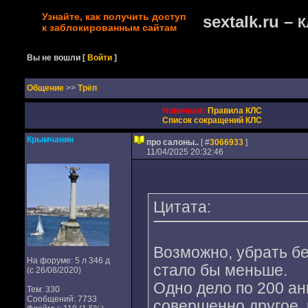
Узнайте, как получить доступ
sextalk.ru –
К
к заблокированным сайтам
Вы не вошли
[
Войти
]
Oбщение
>>
Трёп
Новичкам:
Правила КЛС
Список сокращений КЛС
Крымчанин
про салоны..
[ #
3066933
]
11/04/2025 20:32:46
Цитата:
Возможно, убрать б
На форуме: 5 л 346 д
стало бы меньше.
(с 26/08/2020)
Одно дело по 200 ан
Тем: 330
Сообщений: 7733
совершенно другое, 