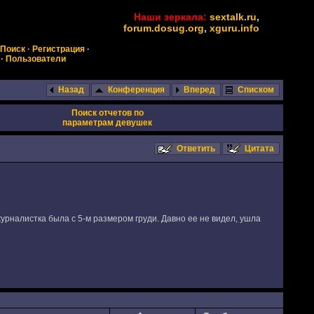
Наши зеркала:
sextalk.ru
,
forum.dosug.org
,
xguru.info
Поиск
·
Регистрация
·
·
Пользователи
Назад
Конференция
Вперед
Списком
Поиск отчетов по
параметрам девушек
Ответить
Цитата
рналистка была с 5-м размером груди. Давно ее не видел, ушла