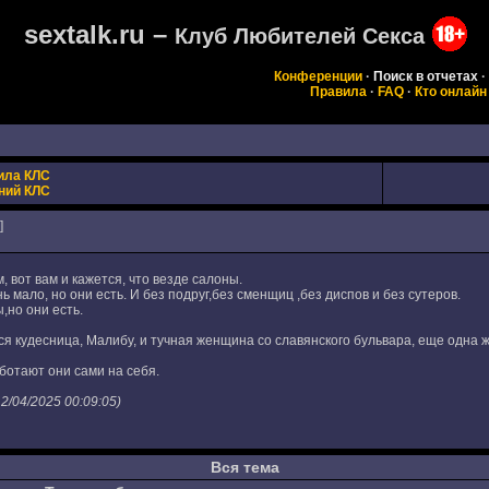
sextalk.ru –
Клуб Любителей Секса
Конференции
·
Поиск в отчетах
·
Правила
·
FAQ
·
Кто онлайн
ила КЛС
ний КЛС
]
, вот вам и кажется, что везде салоны.
 мало, но они есть. И без подруг,без сменщиц ,без диспов и без сутеров.
,но они есть.
 кудесница, Малибу, и тучная женщина со славянского бульвара, еще одна жу
аботают они сами на себя.
2/04/2025 00:09:05)
Вся тема