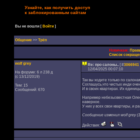
Узнайте, как получить доступ
к заблокированным сайтам
Вы не вошли
[
Войти
]
Oбщение
>>
Трёп
Новичкам:
Прав
Список сокраще
wolf grey
Re: про салоны..
[ #
3066941
12/04/2025 00:07:10
На форуме: 6 л 238 д
(с 13/12/2019)
Так вы ходите только по салонам
Соглашусь,что чистых инди очень
Тем: 15
И в своих квартирах. Их единицы
Сообщений: 670
Например небезызвестная Олеся
наверное.
У них у всех свои квартиры, и р
Сообщение изменил wolf grey (1
Действия: