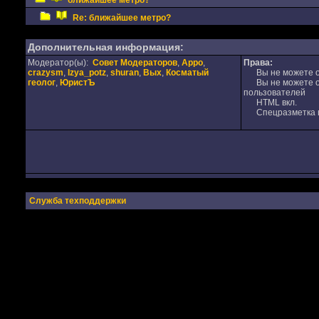
ближайшее метро?
Re: ближайшее метро?
Дополнительная информация:
Модератор(ы):
Совет Модераторов
,
Appo
,
Права:
crazysm
,
Izya_potz
,
shuran
,
Вых
,
Косматый
Вы не можете от
геолог
,
ЮристЪ
Вы не можете от
пользователей
HTML вкл.
Спецразметка в
Служба техподдержки