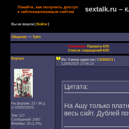
Узнайте, как получить доступ
sextalk.ru –
К
к заблокированным сайтам
Вы не вошли
[
Войти
]
Oбщение
>>
Трёп
Новичкам:
Правила КЛС
Список сокращений КЛС
Ворчун
Re: Смена адресов
[ #
3066933
]
12/04/2025 15:56:23
Цитата:
На форуме: 23 г 96 д
На Ашу только платн
(с 03/05/2003)
весь сайт. Дублей по
Тем: 117
Сообщений: 2087
Флеймы: 29 (1,4%)