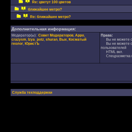
Re: цветут 100 цветов
ближайшее метро?
Re: ближайшее метро?
Дополнительная информация:
Модератор(ы):
Совет Модераторов
,
Appo
,
Права:
crazysm
,
Izya_potz
,
shuran
,
Вых
,
Косматый
Вы не можете от
геолог
,
ЮристЪ
Вы не можете от
пользователей
HTML вкл.
Спецразметка в
Служба техподдержки