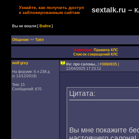
Узнайте, как получить доступ
sextalk.ru –
К
к заблокированным сайтам
Вы не вошли
[
Войти
]
Oбщение
>>
Трёп
Новичкам:
Правила КЛС
Список сокращений КЛС
wolf grey
Re: про салоны..
[ #
3066935
]
12/04/2025 17:23:12
На форуме: 6 л 238 д
(с 13/12/2019)
Тем: 15
Сообщений: 670
Цитата:
Вы мне покажите бе
настоящего салона! 