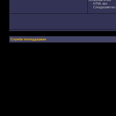
пользователей
HTML вкл.
Спецразметка в
Служба техподдержки