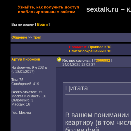
Узнайте, как получить доступ
sextalk.ru –
К
к заблокированным сайтам
Вы не вошли
[
Войти
]
Oбщение
>>
Трёп
Новичкам:
Правила КЛС
Список сокращений КЛС
Артур Пирожков
Re: про салоны..
[ #
3066992
]
14/04/2025 12:02:37
На форуме: 9 л 203 д
(с 18/01/2017)
Тем: 75
Сообщений: 419
Цитата:
Всего отчетов:
35
Москва и область: 16
Обломинго: 3
Массаж: 16
Гео: Москва
В вашем понимании
квартиру (в том чис
более фей..