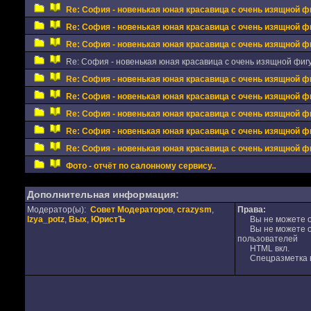
Re: София - новенькая юная красавица с очень изящной фи
Re: София - новенькая юная красавица с очень изящной фи
Re: София - новенькая юная красавица с очень изящной фи
Re: София - новенькая юная красавица с очень изящной фигу
Re: София - новенькая юная красавица с очень изящной фи
Re: София - новенькая юная красавица с очень изящной фи
Re: София - новенькая юная красавица с очень изящной фи
Re: София - новенькая юная красавица с очень изящной фи
Re: София - новенькая юная красавица с очень изящной фи
Фото - отчёт по салонному сервису..
Дополнительная информация:
Модератор(ы):
Совет Модераторов
,
crazysm
,
Права:
Izya_potz
,
Вых
,
ЮристЪ
Вы не можете от
Вы не можете от
пользователей
HTML вкл.
Спецразметка в