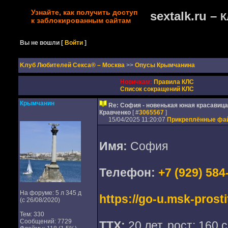
Узнайте, как получить доступ
sextalk.ru –
К
к заблокированным сайтам
Вы не вошли
[
Войти
]
Kлуб Любителей Секса® – Москва
>>
Опусы Крымчанина
Новичкам:
Правила КЛС
Список сокращений КЛС
Крымчанин
Re: София - новенькая юная красавица
Кравченко
[ #
3065567
]
15/04/2025 11:20:07
Прикреплённые фа
Имя:
София
Телефон:
+7 (929) 584
На форуме: 5 л 345 д
https://go-u.msk-prosti
(с 26/08/2020)
Тем: 330
Сообщений: 7729
ТТХ:
20 лет, рост: 160 с