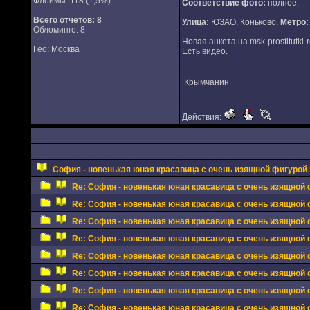
Флеймы: 118 (1,5%)
Соответствие фото:
полное.
Всего отчетов:
8
Улица:
ЮЗАО, Коньково.
Метро:
Обломинго: 8
Новая анкета на msk-prostitutki-r
Гео: Москва
Есть видео.
--------------------
Крымчанин
Действия:
София - новенькая юная красавица с очень изящной фигурой 
Re: София - новенькая юная красавица с очень изящной 
Re: София - новенькая юная красавица с очень изящной 
Re: София - новенькая юная красавица с очень изящной 
Re: София - новенькая юная красавица с очень изящной 
Re: София - новенькая юная красавица с очень изящной 
Re: София - новенькая юная красавица с очень изящной 
Re: София - новенькая юная красавица с очень изящной 
Re: София - новенькая юная красавица с очень изящной 