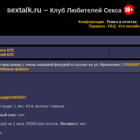
sextalk.ru –
Клуб Любителей Секса
Конференции
·
Поиск в отчетах
·
Правила
·
FAQ
·
Кто онлайн
ила КЛС
ний КЛС
 красавица с очень изящной фигурой в салоне на ул. Кравченко
[ #
3065567
плённые файлы
org/girl/395507/
 груди: 1, вес: 43 кг, волосы: темные.
ный секс:
нет.
руб за 2 часа, 50000 руб за ночь.
Экспресс:
нет.
ь.