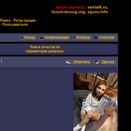
Наши зеркала:
sextalk.ru
,
forum.dosug.org
,
xguru.info
Поиск
·
Регистрация
·
·
Пользователи
Назад
Конференция
Вперед
Списком
Поиск отчетов по
параметрам девушек
]
Ответить
Цитата