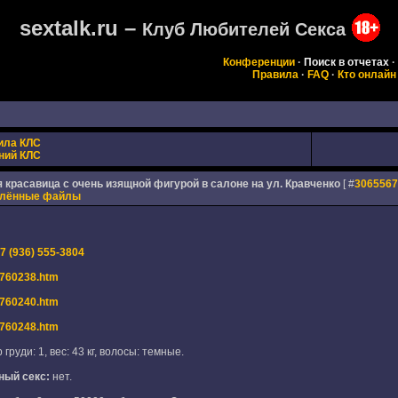
sextalk.ru –
Клуб Любителей Секса
Конференции
·
Поиск в отчетах
·
Правила
·
FAQ
·
Кто онлайн
ила КЛС
ний КЛС
 красавица с очень изящной фигурой в салоне на ул. Кравченко
[ #
3065567
плённые файлы
7 (936) 555-3804
ta760238.htm
ta760240.htm
ta760248.htm
 груди: 1, вес: 43 кг, волосы: темные.
ный секс:
нет.