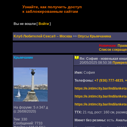
Узнайте, как получить доступ
к заблокированным сайтам
Вы не вошли
[
Войти
]
Kлуб Любителей Секса® – Москва
>>
Опусы Крымчанина
Новичкам:
Прав
Список сокраще
Крымчанин
Re: София - новенькая юная
20/05/2025 08:50:38
Прикре
Имя:
София
Телефоны:
+7 (936) 777-4835
,
+
https://e.intimcity.bar/indi/anke
https://e.intimcity.bar/indi/anke
https://e.intimcity.bar/indi/anke
На форуме: 5 л 347 д
(с 26/08/2020)
ТТХ:
21 год, рост: 160 см, размер
Тем: 330
Минет без резины:
есть.
Аналь
Сообщений: 7733