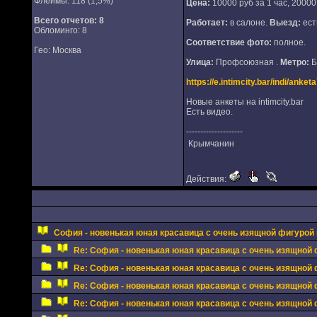
Флеймы: 118 (1,5%)
Цена:
10000 руб за 1 час, 20000 
Всего отчетов:
8
Работает:
в салоне.
Выезд:
ест
Обломинго: 8
Соответствие фото:
полное.
Гео: Москва
Улица:
Профсоюзная .
Метро:
Б
https://e.intimcity.bar/indi/anke
Новые анкеты на intimcity.bar
Есть видео.
--------------------
Крымчанин
Действия:
София - новенькая юная красавица с очень изящной фигурой 
Re: София - новенькая юная красавица с очень изящной 
Re: София - новенькая юная красавица с очень изящной 
Re: София - новенькая юная красавица с очень изящной 
Re: София - новенькая юная красавица с очень изящной 