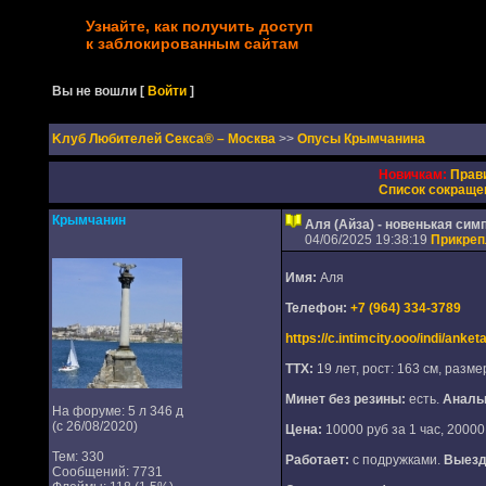
Узнайте, как получить доступ
к заблокированным сайтам
Вы не вошли
[
Войти
]
Kлуб Любителей Секса® – Москва
>>
Опусы Крымчанина
Новичкам:
Прав
Список сокраще
Крымчанин
Аля (Айза) - новенькая сим
04/06/2025 19:38:19
Прикре
Имя:
Аля
Телефон:
+7 (964) 334-3789
https://c.intimcity.ooo/indi/ank
ТТХ:
19 лет, рост: 163 см, размер
Минет без резины:
есть.
Аналь
На форуме: 5 л 346 д
(с 26/08/2020)
Цена:
10000 руб за 1 час, 20000 
Тем: 330
Работает:
с подружками.
Выезд
Сообщений: 7731