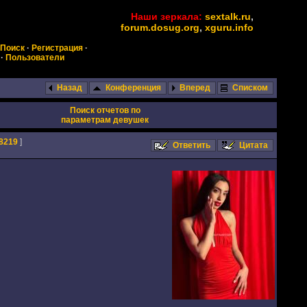
Наши зеркала:
sextalk.ru
,
forum.dosug.org
,
xguru.info
Поиск
·
Регистрация
·
·
Пользователи
Назад
Конференция
Вперед
Списком
Поиск отчетов по
параметрам девушек
8219
]
Ответить
Цитата