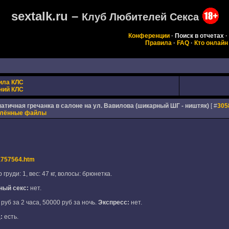
sextalk.ru –
Клуб Любителей Секса
Конференции
·
Поиск в отчетах
·
Правила
·
FAQ
·
Кто онлайн
ила КЛС
ний КЛС
патичная гречанка в салоне на ул. Вавилова (шикарный ШГ - ништяк)
[ #
305
плённые файлы
eta757564.htm
 груди: 1, вес: 47 кг, волосы: брюнетка.
ный секс:
нет.
руб за 2 часа, 50000 руб за ночь.
Экспресс:
нет.
:
есть.