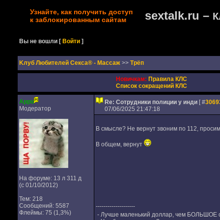
Узнайте, как получить доступ
sextalk.ru –
К
к заблокированным сайтам
Вы не вошли
[
Войти
]
Kлуб Любителей Секса® - Массаж
>>
Трёп
Новичкам:
Правила КЛС
Список сокращений КЛС
Appo
Re: Сотрудники полиции у инди
[ #
3069
Модератор
07/06/2025 21:47:18
В смысле? Не вернут звоним по 112, проси
В общем, вернут
На форуме: 13 л 311 д
(с 01/10/2012)
Тем: 218
Сообщений: 5587
--------------------
Флеймы: 75 (1,3%)
- Лучше маленький доллар, чем БОЛЬШОЕ 