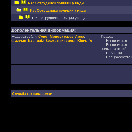
Re: Сотрудники полиции у инди
Re: Сотрудники полиции у инди
Re: Сотрудники полиции у инди
Дополнительная информация:
Модератор(ы):
Совет Модераторов
,
Appo
,
Права:
crazysm
,
Izya_potz
,
Косматый геолог
,
ЮристЪ
Вы не можете от
Вы не можете от
пользователей
HTML вкл.
Спецразметка в
Служба техподдержки