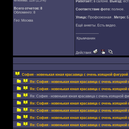
Флеймы: 118 (1,5%)
Работает:
в салоне.
Выезд:
ест
Всего отчетов:
8
Соответствие фото:
полное.
Обломинго: 8
Улица:
Профсоюзная .
Метро:
Б
Гео: Москва
Ещё анкеты. Есть видео.
--------------------
Крымчанин
Действия:
София - новенькая юная красавица с очень изящной фигурой 
Re: София - новенькая юная красавица с очень изящной 
Re: София - новенькая юная красавица с очень изящной 
Re: София - новенькая юная красавица с очень изящной фиг
Re: София - новенькая юная красавица с очень изящной 
Re: София - новенькая юная красавица с очень изящной 
Re: София - новенькая юная красавица с очень изящной 
Re: София - новенькая юная красавица с очень изящной 