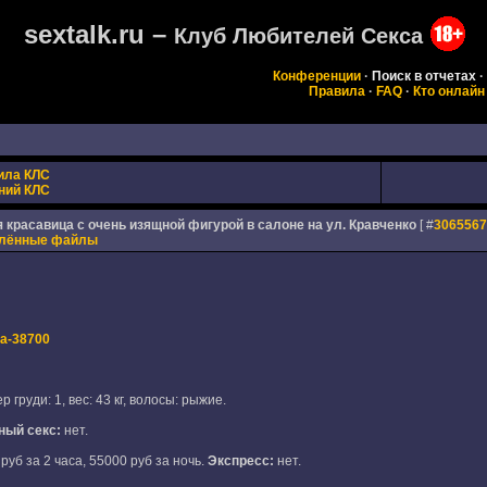
sextalk.ru –
Клуб Любителей Секса
Конференции
·
Поиск в отчетах
·
Правила
·
FAQ
·
Кто онлайн
ила КЛС
ний КЛС
 красавица с очень изящной фигурой в салоне на ул. Кравченко
[ #
3065567
лённые файлы
ta-38700
р груди: 1, вес: 43 кг, волосы: рыжие.
ный секс:
нет.
руб за 2 часа, 55000 руб за ночь.
Экспресс:
нет.