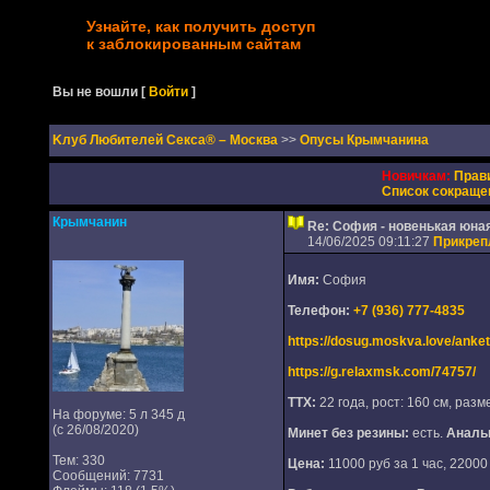
Узнайте, как получить доступ
к заблокированным сайтам
Вы не вошли
[
Войти
]
Kлуб Любителей Секса® – Москва
>>
Опусы Крымчанина
Новичкам:
Прав
Список сокраще
Крымчанин
Re: София - новенькая юная
14/06/2025 09:11:27
Прикреп
Имя:
София
Телефон:
+7 (936) 777-4835
https://dosug.moskva.love/anke
https://g.relaxmsk.com/74757/
ТТХ:
22 года, рост: 160 см, разме
На форуме: 5 л 345 д
(с 26/08/2020)
Минет без резины:
есть.
Аналь
Тем: 330
Цена:
11000 руб за 1 час, 22000 
Сообщений: 7731