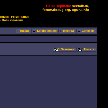
Наши зеркала:
sextalk.ru
,
forum.dosug.org
,
xguru.info
Поиск
·
Регистрация
·
·
Пользователи
Назад
Конференция
Вперед
Списком
Ответить
Цитата