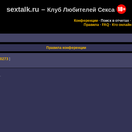
sextalk.ru –
Клуб Любителей Секса
Конференции
·
Поиск в отчетах
·
Правила
·
FAQ
·
Кто онлайн
Правила конференции
0273
]
.