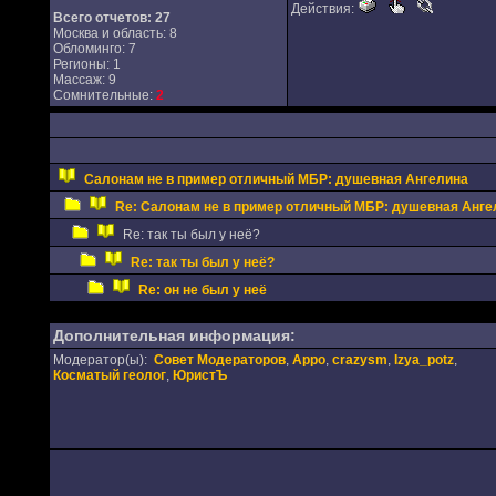
Действия:
Всего отчетов:
27
Москва и область: 8
Обломинго: 7
Регионы: 1
Массаж: 9
Сомнительные:
2
Салонам не в пример отличный МБР: душевная Ангелина
Re: Салонам не в пример отличный МБР: душевная Анге
Re: так ты был у неё?
Re: так ты был у неё?
Re: он не был у неё
Дополнительная информация:
Модератор(ы):
Совет Модераторов
,
Appo
,
crazysm
,
Izya_potz
,
Косматый геолог
,
ЮристЪ