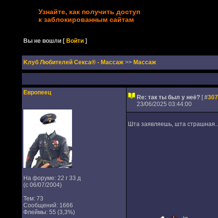
Узнайте, как получить доступ
к заблокированным сайтам
Вы не вошли
[
Войти
]
Kлуб Любителей Секса® - Массаж
>>
Массаж
Европеец
Re: так ты был у неё?
[ #
307
23/06/2025 03:44:00
Шта заявляешь, шта страшная..
На форуме: 22 г 33 д
(с 06/07/2004)
Тем: 73
Сообщений: 1666
Флеймы: 55 (3,3%)