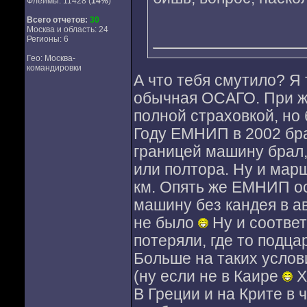
Флеймы: 11428 (
14%
)
Всего отчетов:
30
Москва и область: 24
Регионы: 6
Гео: Москва-
командировки
А что тебя смутило? Я 
обычная ОСАГО. При ж
полной страховкой, но 
Году ЕМНИП в 2002 бра
границей машину брал,
или полтора. Ну и мар
км. Опять же ЕМНИП о
машину без кандея в а
не было
Ну и соответ
потеряли, где то подца
Больше на таких услов
(ну если не в Каире
Х
В Греции и на Крите в