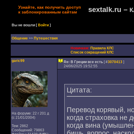
Узнайте, как получить доступ
sextalk.ru –
К
к заблокированным сайтам
Вы не вошли
[
Войти
]
Oбщение
>>
Путешествия
Новичкам:
Правила КЛС
Список сокращений КЛС
garic99
Re: В Греции все есть
[ #
3070413
]
24/06/2025 19:52:55
Цитата:
Перевод корявый, но
На форуме: 22 г 201 д
когда страховка не 
(с 21/01/2004)
когда вина (умышлен
Тем: 2862
Сообщений: 79863
бишь, вопрос, наско