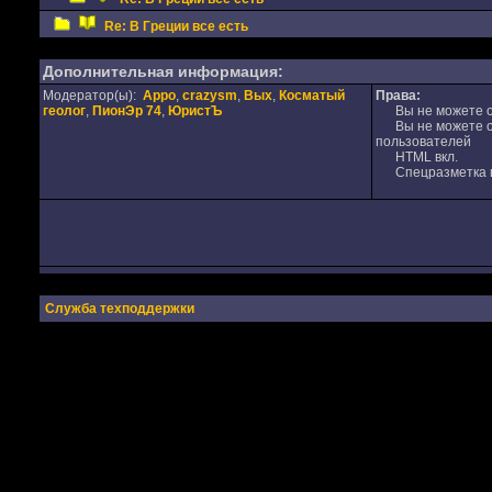
Re: В Греции все есть
Дополнительная информация:
Модератор(ы):
Appo
,
crazysm
,
Вых
,
Косматый
Права:
геолог
,
ПионЭр 74
,
ЮристЪ
Вы не можете от
Вы не можете от
пользователей
HTML вкл.
Спецразметка в
Служба техподдержки