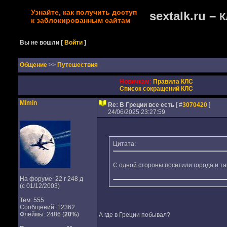
Узнайте, как получить доступ
sextalk.ru –
К
к заблокированным сайтам
Вы не вошли
[
Войти
]
Oбщение
>>
Путешествия
Новичкам:
Правила КЛС
Список сокращений КЛС
Mimin
Re: В Греции все есть
[ #
3070420
]
24/06/2025 23:27:59
Цитата:
С одной стороны посетили города и та
На форуме: 22 г 248 д
(с 01/12/2003)
Тем: 555
Сообщений: 12362
Флеймы: 2486 (
20%
)
А где в Греции побывал?