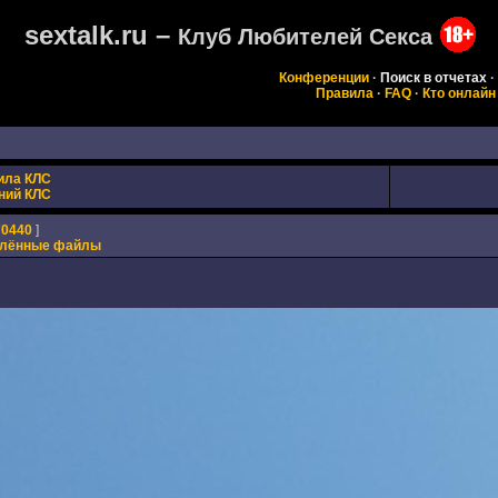
sextalk.ru –
Клуб Любителей Секса
Конференции
·
Поиск в отчетах
·
Правила
·
FAQ
·
Кто онлайн
ила КЛС
ний КЛС
70440
]
плённые файлы