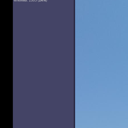
Флеймы: 1305 (
14%
)