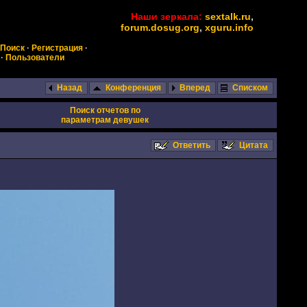
Наши зеркала:
sextalk.ru
,
forum.dosug.org
,
xguru.info
Поиск
·
Регистрация
·
·
Пользователи
Назад
Конференция
Вперед
Списком
Поиск отчетов по
параметрам девушек
Ответить
Цитата