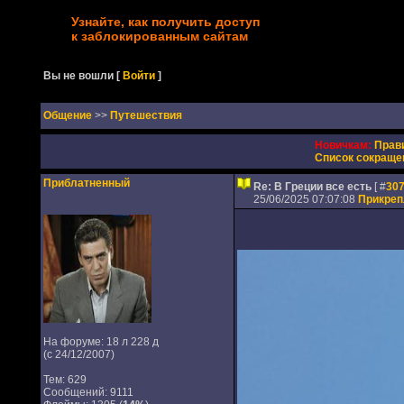
Узнайте, как получить доступ
к заблокированным сайтам
Вы не вошли
[
Войти
]
Oбщение
>>
Путешествия
Новичкам:
Прав
Список сокраще
Приблатненный
Re: В Греции все есть
[ #
30
25/06/2025 07:07:08
Прикре
На форуме: 18 л 228 д
(с 24/12/2007)
Тем: 629
Сообщений: 9111