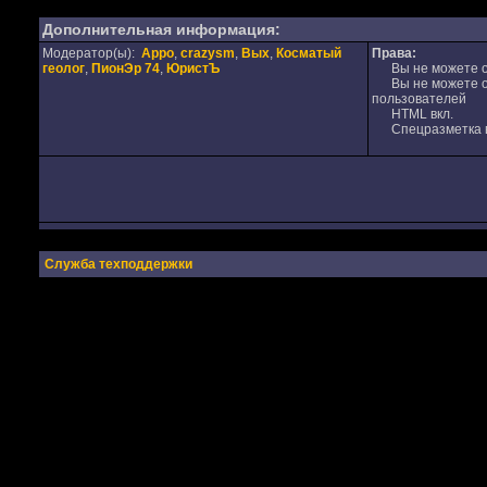
Дополнительная информация:
Модератор(ы):
Appo
,
crazysm
,
Вых
,
Косматый
Права:
геолог
,
ПионЭр 74
,
ЮристЪ
Вы не можете от
Вы не можете от
пользователей
HTML вкл.
Спецразметка в
Служба техподдержки