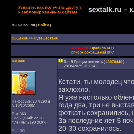
Узнайте, как получить доступ
sextalk.ru –
К
к заблокированным сайтам
Вы не вошли
[
Войти
]
Oбщение
>>
Путешествия
Новичкам:
Правила КЛС
Список сокращений КЛС
патриот
Re: В Греции все есть
[ #
3070440
]
28/06/2025 18:11:41
Кстати, ты молодец чт
захлохло.
Я уже настолько облен
На форуме: 20 л 293 д
года два, три не выстa
(с 19/10/2005)
фоткать сохранились, 
Тем: 363
Сообщений: 22131
За последние лет 5 по
Флеймы: 2198 (9,9%)
20-30 сохранилось.
Гео: DC