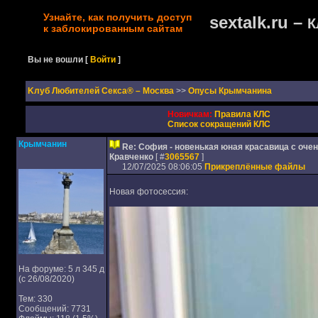
Узнайте, как получить доступ
sextalk.ru –
К
к заблокированным сайтам
Вы не вошли
[
Войти
]
Kлуб Любителей Секса® – Москва
>>
Опусы Крымчанина
Новичкам:
Правила КЛС
Список сокращений КЛС
Крымчанин
Re: София - новенькая юная красавица с очен
Кравченко
[ #
3065567
]
12/07/2025 08:06:05
Прикреплённые файлы
Новая фотосессия:
На форуме: 5 л 345 д
(с 26/08/2020)
Тем: 330
Сообщений: 7731