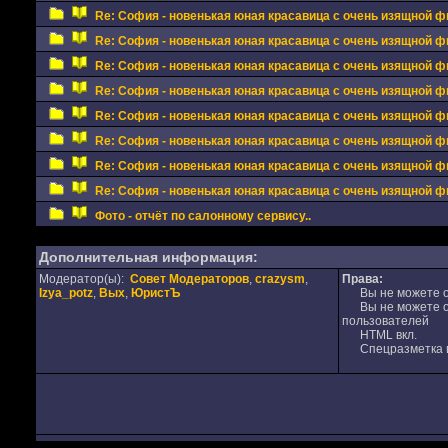
Re: София - новенькая юная красавица с очень изящной фи
Re: София - новенькая юная красавица с очень изящной фи
Re: София - новенькая юная красавица с очень изящной фи
Re: София - новенькая юная красавица с очень изящной фи
Re: София - новенькая юная красавица с очень изящной фи
Re: София - новенькая юная красавица с очень изящной фи
Re: София - новенькая юная красавица с очень изящной фи
Re: София - новенькая юная красавица с очень изящной фи
Фото - отчёт по салонному сервису..
Дополнительная информация:
Модератор(ы):
Совет Модераторов
,
crazysm
,
Права:
Izya_potz
,
Вых
,
ЮристЪ
Вы не можете от
Вы не можете от
пользователей
HTML вкл.
Спецразметка в