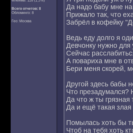
Флеймы: 118 (1,5%)
Да надо бабу мне на
Всего отчетов:
8
Обломинго: 8
Прижало так, что ех
Забрёл в кофейку "
Гео: Москва
Ведь еду долго я од
Девчонку нужно для 
Сейчас расслабиться
А повариха мне в от
Бери меня скорей, м
Другой здесь бабы 
Что презадумался? 
Да что ж ты грязная 
Да и ещё такая злая
Помылась хоть бы т
Чтоб на тебя хоть кт