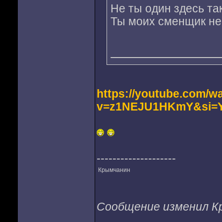
Не ты один здесь та
Ты моих сменщик не 
https://youtube.com/w
v=z1NEJU1HKmY&si=Y
--------------------
Крымчанин
Сообщение изменил Кры