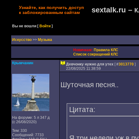
Узнайте, как получить доступ
sextalk.ru –
К
к заблокированным сайтам
Вы не вошли
[
Войти
]
Искусство
>>
Музыка
Новичкам:
Правила КЛС
Список сокращений КЛС
Крымчанин
Девчонку нужно для утех
[ #
3013770
]
22/08/2025 11:38:59
Шуточная песня..
Цитата:
На форуме: 5 л 347 д
(с 26/08/2020)
Тем: 330
Сообщений: 7733
Я три недели уж в пу