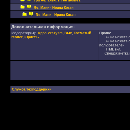
Три желанья. Three desires.
Re: Мани - Ирина Коган
Re: Мани - Ирина Коган
Дополнительная информация:
Модератор(ы):
Appo
,
crazysm
,
Вых
,
Косматый
Права:
геолог
,
ЮристЪ
Вы не можете от
Вы не можете от
пользователей
HTML вкл.
Спецразметка в
Служба техподдержки