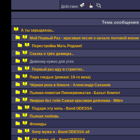
Действия:
Тема сообщения
А ты зарыдаешь..
Мой Первый Раз - красивая песня о начале половой жизни
Перестройка Мать Родная!
Сказка о трёх девицах..
Девчонку нужно для утех
Первый раз иду в стриптиз..
Пара гнедых (романс 19-го века)
Чёрная роза в бокале - Александр Саханов
Пьяная-помятая Пионервожатая - Бахыт Компот
Умираю без тебя Самая красивая девчонка - Milen
Подари эту ночь - Band ODESSA
Пьяная любовь
Флюиды
Хочу мужа я - Band ODESSA all
Ой, мама, ой. - Band ODESSA