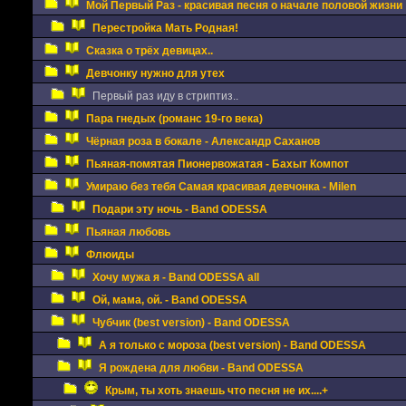
Мой Первый Раз - красивая песня о начале половой жизни
Перестройка Мать Родная!
Сказка о трёх девицах..
Девчонку нужно для утех
Первый раз иду в стриптиз..
Пара гнедых (романс 19-го века)
Чёрная роза в бокале - Александр Саханов
Пьяная-помятая Пионервожатая - Бахыт Компот
Умираю без тебя Самая красивая девчонка - Milen
Подари эту ночь - Band ODESSA
Пьяная любовь
Флюиды
Хочу мужа я - Band ODESSA all
Ой, мама, ой. - Band ODESSA
Чубчик (best version) - Band ODESSA
А я только с мороза (best version) - Band ODESSA
Я рождена для любви - Band ODESSA
Крым, ты хоть знаешь что песня не их....+