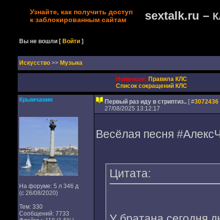
Узнайте, как получить доступ
sextalk.ru –
К
к заблокированным сайтам
Вы не вошли
[
Войти
]
Искусство
>>
Музыка
Новичкам:
Правила КЛС
Список сокращений КЛС
Крымчанин
Первый раз иду в стриптиз..
[ #
3072436
27/08/2025 13:12:17
Весёлая песня #Алекс
Цитата:
На форуме: 5 л 346 д
(с 26/08/2020)
Тем: 330
Сообщений: 7733
У братана сегодня 