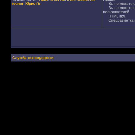
геолог
,
ЮристЪ
Вы не можете от
Вы не можете от
пользователей
HTML вкл.
Спецразметка в
Служба техподдержки