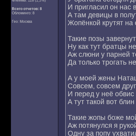
Флеймы: 118 (1,5%)
И пригласил он нас в
Всего отчетов:
8
Обломинго: 8
А там девицы в пол
Жопёнкой крутят на 
Гео: Москва
Такие позы завернут
Ну как тут братцы н
Аж слюни у парней т
Да только трогать н
А у моей жены Ната
Совсем, совсем дру
И перед у неё обвис
А тут такой вот блин
Такие жопы боже мо
Аж потянулся я руко
Одну за попу ухвати