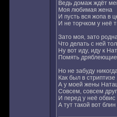
Ведь домаж ждёт ме
Моя любимая жена
И пусть вся жопа в 
И не торчком у неё 
Зато моя, зато родн
Что делать с ней то
Ну вот иду, иду к На
Помять дряблеющие
Но не забуду никогд
Как был в стриптизе 
А у моей жены Ната
Совсем, совсем дру
И перед у неё обвис
А тут такой вот блин