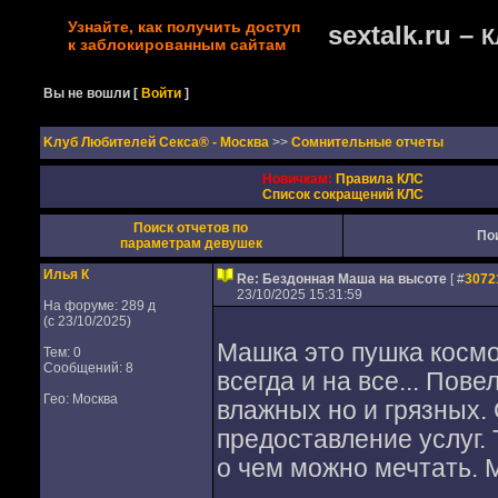
Узнайте, как получить доступ
sextalk.ru –
К
к заблокированным сайтам
Вы не вошли
[
Войти
]
Kлуб Любителей Секса® - Москва
>>
Сомнительные отчеты
Новичкам:
Правила КЛС
Список сокращений КЛС
Поиск отчетов по
По
параметрам девушек
Илья К
Re: Бездонная Маша на высоте
[ #
3072
23/10/2025 15:31:59
На форуме: 289 д
(с 23/10/2025)
Машка это пушка космос
Тем: 0
Сообщений: 8
всегда и на все... Пов
Гео: Москва
влажных но и грязных.
предоставление услуг. 
о чем можно мечтать. 