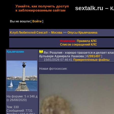
Узнайте, как получить доступ
sextalk.ru –
К
к заблокированным сайтам
Вы не вошли
[
Войти
]
Kлуб Любителей Секса® – Москва
>>
Опусы Крымчанина
Новичкам:
Правила КЛС
Список сокращений КЛС
Крымчанин
Re: Розалия - хорошо трахается и делает кл
бульваре Адмирала Ушакова
[ #
2991497
]
15/01/2026 07:46:41
Прикреплённые файлы
Новая фотосессия:
На форуме: 5 л 346 д
(с 26/08/2020)
Тем: 330
Сообщений: 7731