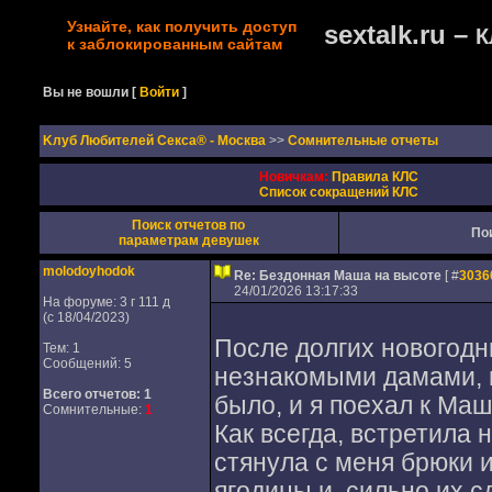
Узнайте, как получить доступ
sextalk.ru –
К
к заблокированным сайтам
Вы не вошли
[
Войти
]
Kлуб Любителей Секса® - Москва
>>
Сомнительные отчеты
Новичкам:
Правила КЛС
Список сокращений КЛС
Поиск отчетов по
По
параметрам девушек
molodoyhodok
Re: Бездонная Маша на высоте
[ #
3036
24/01/2026 13:17:33
На форуме: 3 г 111 д
(с 18/04/2023)
После долгих новогодн
Тем: 1
Сообщений: 5
незнакомыми дамами, м
Всего отчетов:
1
было, и я поехал к Маш
Сомнительные:
1
Как всегда, встретила 
стянула с меня брюки 
ягодицы и, сильно их с