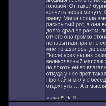
головой. От такой бурн
кончить через минуту. 
ванну. Маша пошла вме
раскрытый рот, а она в
долго драл её раком, п
отчего она громко стон
ненасытная при мне се
мне показалось, до сам
После всех наших раз
великолепный массаж о
по локоть ей во влагал
откуда у неё прёт така
Про чай и милую беседу
отдохнуть…. А в мысля
Действия: