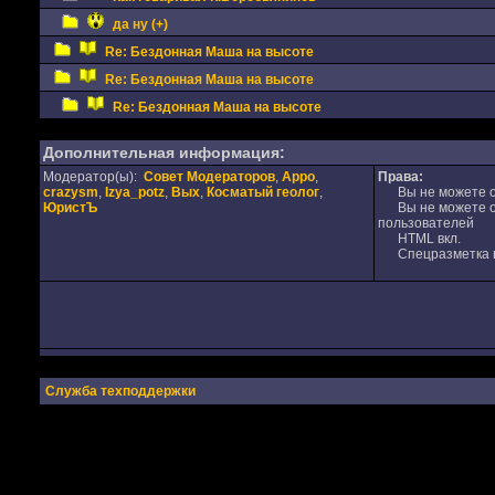
да ну (+)
Re: Бездонная Маша на высоте
Re: Бездонная Маша на высоте
Re: Бездонная Маша на высоте
Дополнительная информация:
Модератор(ы):
Совет Модераторов
,
Appo
,
Права:
crazysm
,
Izya_potz
,
Вых
,
Косматый геолог
,
Вы не можете от
ЮристЪ
Вы не можете от
пользователей
HTML вкл.
Спецразметка в
Служба техподдержки