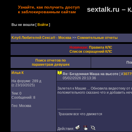
Узнайте, как получить доступ
sextalk.ru –
К
к заблокированным сайтам
Вы не вошли
[
Войти
]
Kлуб Любителей Секса® - Москва
>>
Сомнительные отчеты
Новичкам:
Правила КЛС
Список сокращений КЛС
Поиск отчетов по
По
параметрам девушек
Илья К
Re: Бездонная Маша на высоте
[ #
3077
05/02/2026 20:13:36
На форуме: 289 д
(с 23/10/2025)
Залетел к Машке ... Обновила видеотеку от 
положительного сказано что и добавить неч
Тем: 0
Сообщений: 8
Гео: Москва
--------------------
Трахаем все что движется
Действия: