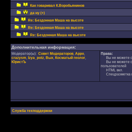
Как говаривал К.Воробьянинов
да ну (+)
Re: Бездонная Маша на высоте
Re: Бездонная Маша на высоте
Re: Бездонная Маша на высоте
Дополнительная информация:
Модератор(ы):
Совет Модераторов
,
Appo
,
Права:
crazysm
,
Izya_potz
,
Вых
,
Косматый геолог
,
Вы не можете от
ЮристЪ
Вы не можете от
пользователей
HTML вкл.
Спецразметка в
Служба техподдержки