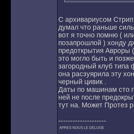
С архивариусом Стрип 
думал что раньше сильн
вот я точно помню ( или
позапрошлой ) хонду д
предоткрытия Авроры (
это могло быть и позже
загородный клуб типа ф
она расзуярила эту хон
черный цивик .
Даты по машинам сто п
ней не после предокрыт
тут на. Может Протез 
--------------------
APRES NOUS LE DELUGE