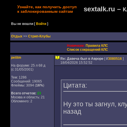
Узнайте, как получить доступ
sextalk.ru –
К
к заблокированным сайтам
Вы не вошли
[
Войти
]
Oтдых
>>
Стрип-Клубы
Новичкам:
Правила КЛС
Список сокращений КЛС
petitm
Re: Давеча был в Авроре
[ #
3080516
]
18/04/2026 15:52:52
На форуме: 25 л 68 д
(с 31/05/2001)
Тем: 1286
Сообщений: 19065
Цитата:
Флеймы: 3094 (
16%
)
Всего отчетов:
23
Москва и область: 21
Обломинго: 2
Ну это ты загнул, к
назад