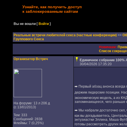
Узнайте, как получить доступ
к заблокированным сайтам
Вы не вошли
[
Войти
]
Реальные встречи любителей секса (частные конференции)
>>
Об
Группового Секса
Новичкам:
Прав
Список сокраще
Организатор Встреч
Единичное собрание 100% A
30/04/2026 17:35:20
➡️ Первый абзац анонса всегда
держим лидерские позиции. Нас
экономическую модель, а из КНД
запоминающееся, чего раньше 
На форуме: 13 л 206 д
(с 13/01/2013)
➡️ Мы набрали достаточно сил, 
Тем: 333
как вы догадываетесь, Централ
Сообщений: 2838
энтузиастки Эллина, Маша Футбо
Флеймы: 7 (0,25%)
готовы рассмотреть других жела