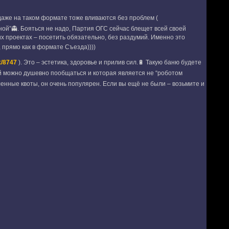
 даже на таком формате тоже вливаются без проблем (
вной”👻. Бояться не надо, Партия ОГС сейчас блещет всей своей
гих проектах – посетить обязательно, без раздумий. Именно это
 прямо как в формате Съезда))))
k/8747
). Это – эстетика, здоровье и прилив сил.🔋 Такую баню будете
й можно душевно пообщаться и которая является не “роботом
енные квоты, он очень популярен. Если вы ещё не были – возьмите и