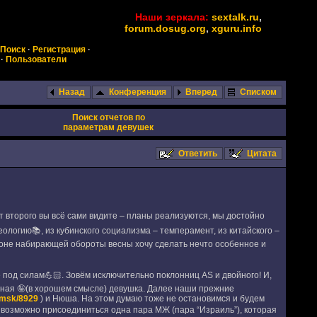
Наши зеркала:
sextalk.ru
,
forum.dosug.org
,
xguru.info
Поиск
·
Регистрация
·
·
Пользователи
Назад
Конференция
Вперед
Списком
Поиск отчетов по
параметрам девушек
Ответить
Цитата
т второго вы всё сами видите – планы реализуются, мы достойно
логию📚, из кубинского социализма – темперамент, из китайского –
а фоне набирающей обороты весны хочу сделать нечто особенное и
 под силам💪🏻. Зовём исключительно поклонниц AS и двойного! И,
ная 🤪(в хорошем смысле) девушка. Далее наши прежние
smsk/8929
) и Нюша. На этом думаю тоже не остановимся и будем
, возможно присоединиться одна пара МЖ (пара “Израиль”), которая