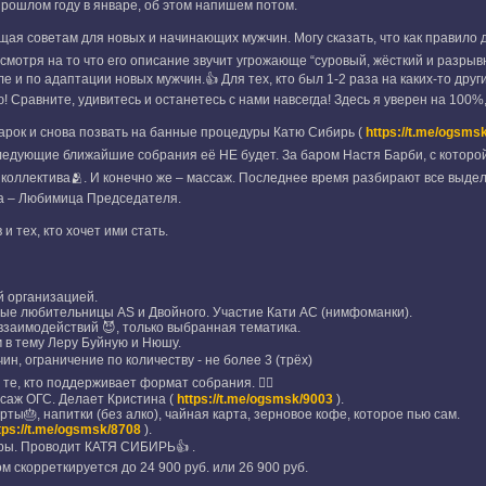
рошлом году в январе, об этом напишем потом.
щая советам для новых и начинающих мужчин. Могу сказать, что как правило
несмотря на то что его описание звучит угрожающе “суровый, жёсткий и разры
ле и по адаптации новых мужчин.👍 Для тех, кто был 1-2 раза на каких-то дру
! Сравните, удивитесь и останетесь с нами навсегда! Здесь я уверен на 100%,
арок и снова позвать на банные процедуры Катю Сибирь (
https://t.me/ogsms
ледующие ближайшие собрания её НЕ будет. За баром Настя Барби, с которо
 коллектива🫂. И конечно же – массаж. Последнее время разбирают все выдел
на – Любимица Председателя.
и тех, кто хочет ими стать.
й организацией.
ые любительницы AS и Двойного. Участие Кати АС (нимфоманки).
взаимодействий 😈, только выбранная тематика.
 в тему Леру Буйную и Нюшу.
ин, ограничение по количеству - не более 3 (трёх)
те, кто поддерживает формат собрания. ☝🏻
аж ОГС. Делает Кристина (
https://t.me/ogsmsk/9003
).
рты🎂, напитки (без алко), чайная карта, зерновое кофе, которое пью сам.
tps://t.me/ogsmsk/8708
).
ры. Проводит КАТЯ СИБИРЬ👍 .
м скорреткируется до 24 900 руб. или 26 900 руб.