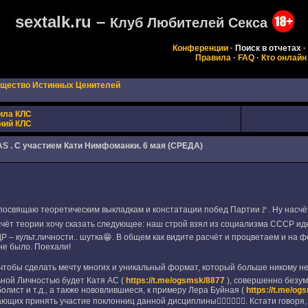
sextalk.ru –
Клуб Любителей Секса
Конференции
·
Поиск в отчетах
·
Правила
·
FAQ
·
Кто онлайн
щество Истинных Ценителей
ила КЛС
ний КЛС
S . С участием Кати Нимфoманки. 6 мая (СРЕДА)
 посвящаю теоретическим выкладкам и констатации побед Партии🚩. Ну насчё
чёт теории хочу сказать следующее: наш строй взял из социализма СССР идео
Р – культ.личности.. шутка😁. В общем как видите расчёт и процветаем и н
не было. Поехали!
чтобы сделать мечту многих и уникальный формат, который больше никому не
ьной Личностью будет Катя АС (
https://t.me/ogsmsk/8877
), совершенно безум
лист и т.д., а также нововлившиеся, к примеру Лера Буйная (
https://t.me/og
ющих принять участие поклонниц данной дисциплины✋🏻✋🏻✋🏻. Кстати говоря