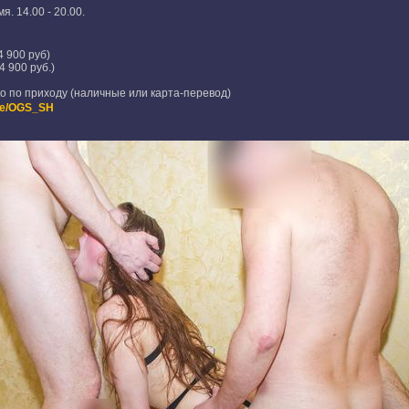
я. 14.00 - 20.00.
4 900 руб)
4 900 руб.)
о по приходу (наличные или карта-перевод)
.me/OGS_SH