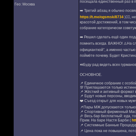
посещала единственный раз в п
Гео: Москва
➡️ Третий абзац я обычно посвя
https://t.me/ogsmsk/8734
)✌🏻, 
красотой достижений, в том чис
собрание категорически советую
➡️ Решил сделать ещё один под
помнить всегда. ВАЖНО! ⚠️На с
официанткой”, а именно частью
поймёте почему. Будет Кристи
⏯️Буду рад видеть всех гурманов 
ОСНОВНОЕ.
📌 Единичное собрание с особо
💯 Приглашаются только истинн
📌 Жёсткий и активный формат 
📌 Будут новые персоны, вводим
❤️ Съезд открыт для новых мужч
📌Пары МЖ допускаются только 
📌 Спортивный фирменный Масс
🎉 Весь бар бесплатный: еда, то
Прим. На баре Настя Барби (
ht
📌 Системные Банные Процеду
📌 Цена пока не повышена, пото