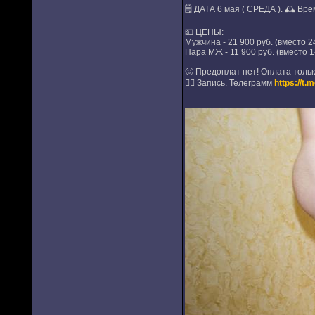
🗒 ДАТА 6 мая ( СРЕДА ). 🕰 Врем
💵 ЦЕНЫ:
Мужчина - 21 900 руб. (вместо 2
Пара МЖ - 11 900 руб. (вместо 1
🙂 Предоплат нет! Оплата тольк
✍🏻 Запись. Телеграмм
https://t