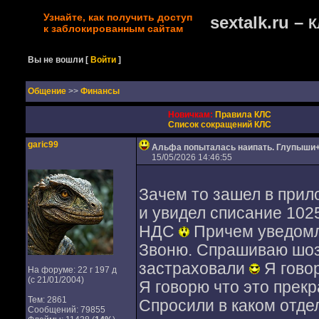
Узнайте, как получить доступ
sextalk.ru –
К
к заблокированным сайтам
Вы не вошли
[
Войти
]
Oбщение
>>
Финансы
Новичкам:
Правила КЛС
Список сокращений КЛС
garic99
Альфа попыталась наипать. Глупыши
15/05/2026 14:46:55
Зачем то зашел в прил
и увидел списание 1025
НДС
Причем уведомл
Звоню. Спрашиваю шоза
застраховали
Я говор
На форуме: 22 г 197 д
(с 21/01/2004)
Я говорю что это прекр
Тем: 2861
Спросили в каком отде
Сообщений: 79855