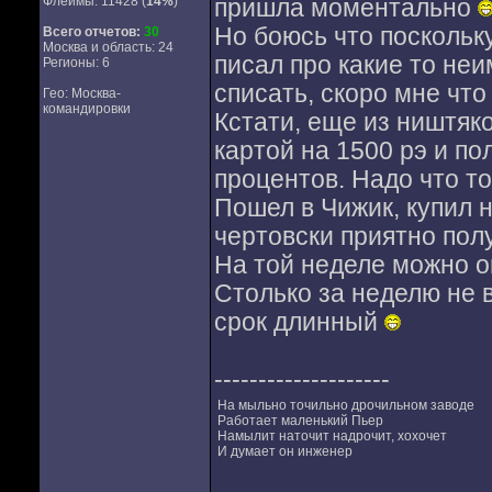
Флеймы: 11428 (
14%
)
пришла моментально
Но боюсь что поскольку
Всего отчетов:
30
Москва и область: 24
писал про какие то неи
Регионы: 6
списать, скоро мне что
Гео: Москва-
командировки
Кстати, еще из ништяк
картой на 1500 рэ и по
процентов. Надо что то
Пошел в Чижик, купил 
чертовски приятно пол
На той неделе можно о
Столько за неделю не 
срок длинный
--------------------
На мыльно точильно дрочильном заводе
Работает маленький Пьер
Намылит наточит надрочит, хохочет
И думает он инженер