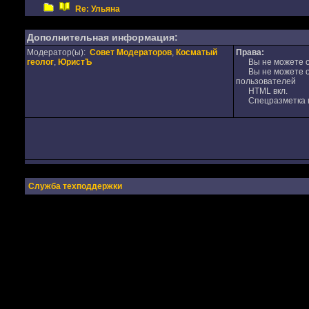
Re: Ульяна
Дополнительная информация:
Модератор(ы):
Совет Модераторов
,
Косматый
Права:
геолог
,
ЮристЪ
Вы не можете от
Вы не можете от
пользователей
HTML вкл.
Спецразметка в
Служба техподдержки