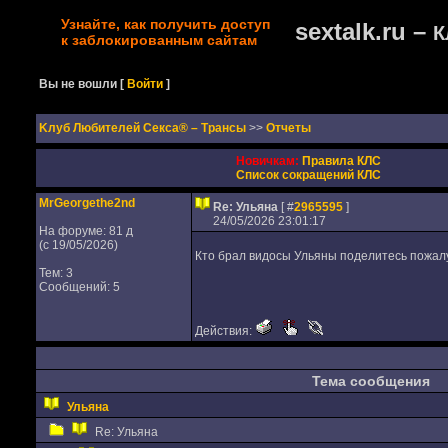
Узнайте, как получить доступ
sextalk.ru –
К
к заблокированным сайтам
Вы не вошли
[
Войти
]
Kлуб Любителей Секса® – Трансы
>>
Отчеты
Новичкам:
Правила КЛС
Список сокращений КЛС
MrGeorgethe2nd
Re: Ульяна
[ #
2965595
]
24/05/2026 23:01:17
На форуме: 81 д
(с 19/05/2026)
Кто брал видосы Ульяны поделитесь пожалу
Тем: 3
Сообщений: 5
Действия:
Тема сообщения
Ульяна
Re: Ульяна