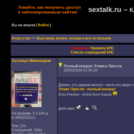
Узнайте, как получить доступ
sextalk.ru –
К
к заблокированным сайтам
Вы не вошли
[
Войти
]
Искусство
>>
Выставки, музеи, театры и все остальное
Новичкам:
Правила КЛС
Список сокращений КЛС
Заглянул Мимоходом
Полный концерт Элвиса Пресли
26/05/2026 01:04:26
Думаю, что удивлю многих - мало кто видел
Элвис Пресли - полный концерт
Elvis Presley - Aloha from Hawaii
Действия:
На форуме: 5 л 184 д
(с 06/02/2021)
Тем: 224
Сообщений: 2094