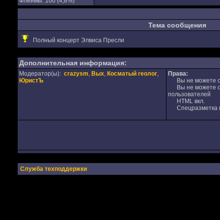
Флеймы: 100 (4,8%)
Тема сообщения
Полный концерт Элвиса Пресли
Дополнительная информация:
Модератор(ы):
crazysm
,
Вых
,
Косматый геолог
,
Права:
ЮристЪ
Вы не можете от
Вы не можете от
пользователей
HTML вкл.
Спецразметка в
Служба техподдержки