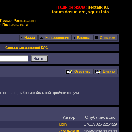
Наши зеркала:
sextalk.ru
,
forum.dosug.org
,
xguru.info
Поиск
·
Регистрация
·
·
Пользователи
Назад
Конференция
Вперед
Списком
Список сокращений КЛС
Ответить
Цитата
о не знают, либо риск большой проблем получить.
Автор
Опубликовано
ludini
17/11/2025 22:54:29
v2015v2015
30/05/2026 23:03:33