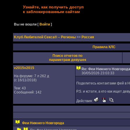
Узнайте, как получить доступ
к заблокированным сайтам
Вы не вошли
[
Войти
]
Kлуб Любителей Секса® – Регионы
>>
Россия
Правила КЛС
Поиск отчетов по
параметрам девушек
v2015v2015
Re: Феи Нижнего Новгород
30/05/2026 23:03:33
На форуме: 7 л 262 д
(с 16/11/2018)
Поделитесь контактами фей в 
Тем: 43
P.S. и кстати, а кто как ищет 
Сообщений: 142
Действия:
Феи Нижнего Новгорода