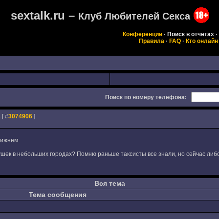
sextalk.ru –
Клуб Любителей Секса
Конференции
·
Поиск в отчетах
·
Правила
·
FAQ
·
Кто онлайн
Поиск по номеру телефона:
а
[ #
3074906
]
Нижнем.
девушек в небольших городах? Помню раньше таксисты все знали, но сейчас либ
Вся тема
Тема сообщения