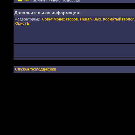
Re: Феи Нижнего Новгорода
Дополнительная информация:
Модератор(ы):
Совет Модераторов
,
shuran
,
Вых
,
Косматый геолог
,
ЮристЪ
Служба техподдержки