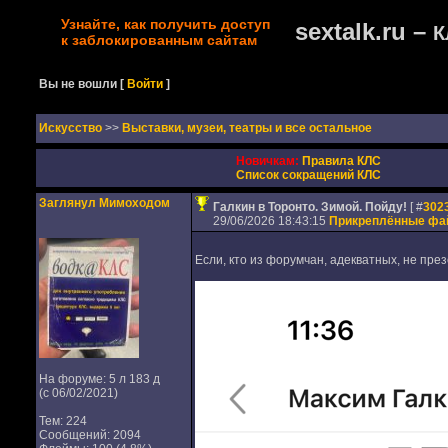
Узнайте, как получить доступ
sextalk.ru –
К
к заблокированным сайтам
Вы не вошли
[
Войти
]
Искусство
>>
Выставки, музеи, театры и все остальное
Новичкам:
Правила КЛС
Список сокращений КЛС
Заглянул Мимоходом
Галкин в Торонто. Зимой. Пойду!
[ #
302
29/06/2026 18:43:15
Прикреплённые ф
Если, кто из форумчан, адекватных, не през
На форуме: 5 л 183 д
(с 06/02/2021)
Тем: 224
Сообщений: 2094