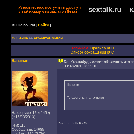
Узнайте, как получить доступ
sextalk.ru –
К
к заблокированным сайтам
Вы не вошли
[
Войти
]
Oбщение
>>
Pro-автомобили
Новичкам:
Правила КЛС
Список сокращений КЛС
Hanuman
Re: Кто-нибудь может объяснить что з
03/07/2026 18:59:10
Цитата:
Флудогоны напрягают.
На форуме: 13 л 145 д
(с 15/03/2013)
Всегда есть выход...
Тем: 113
Сообщений: 14685
--------------------
Флеймы: 831 (5,7%)