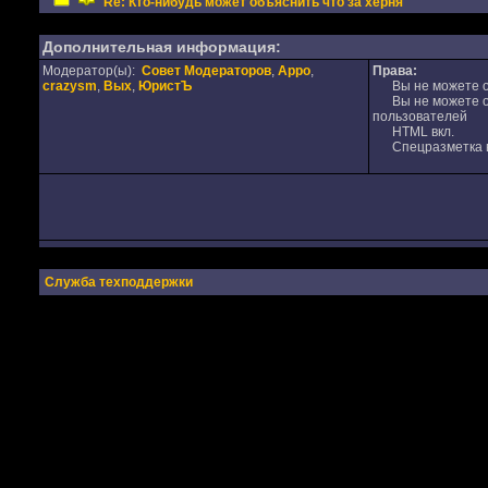
Re: Кто-нибудь может объяснить что за херня
Дополнительная информация:
Модератор(ы):
Совет Модераторов
,
Appo
,
Права:
crazysm
,
Вых
,
ЮристЪ
Вы не можете от
Вы не можете от
пользователей
HTML вкл.
Спецразметка в
Служба техподдержки