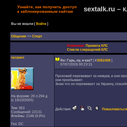
Узнайте, как получить доступ
sextalk.ru –
К
к заблокированным сайтам
Вы не вошли
[
Войти
]
Oбщение
>>
Спорт
Новичкам:
Правила КЛС
Список сокращений КЛС
патриот
Re: Гарь, ну, и как?
[ #
3082408
]
07/07/2026 00:23:31
Прохожий переживает за немцев, и они прое
они проебывают.
Знаю что он переживает за Украину, спасибо
На форуме: 20 л 294 д
(с 19/10/2005)
Тем: 363
Действия:
Пожаловаться
Сообщений: 22131
Флеймы: 2198 (9,9%)
Гео: DC