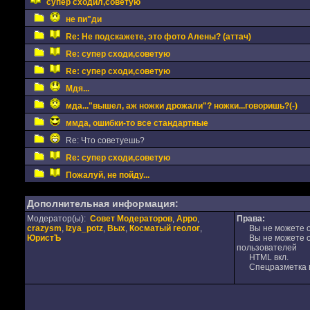
супер сходил,советую
не пи"ди
Re: Не подскажете, это фото Алены? (аттач)
Re: супер сходи,советую
Re: супер сходи,советую
Мдя...
мда..."вышел, аж ножки дрожали"? ножки...говоришь?(-)
ммда, ошибки-то все стандартные
Re: Что советуешь?
Re: супер сходи,советую
Пожалуй, не пойду...
Дополнительная информация:
Модератор(ы):
Совет Модераторов
,
Appo
,
Права:
crazysm
,
Izya_potz
,
Вых
,
Косматый геолог
,
Вы не можете от
ЮристЪ
Вы не можете от
пользователей
HTML вкл.
Спецразметка в