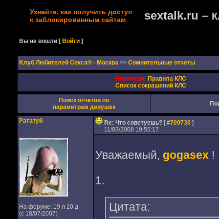
Узнайте, как получить доступ
sextalk.ru –
К
к заблокированным сайтам
Вы не вошли
[
Войти
]
Kлуб Любителей Секса® - Москва
>>
Сомнительные отчеты
Новичкам:
Правила КЛС
Список сокращений КЛС
Поиск отчетов по
По
параметрам девушек
Рататуй
Re: Что советуешь?
[ #
709730
]
11/03/2008 19:55:17
Уважаемый,
gogasex
!
1.
Цитата:
На форуме: 19 л 20 д
(с 18/07/2007)