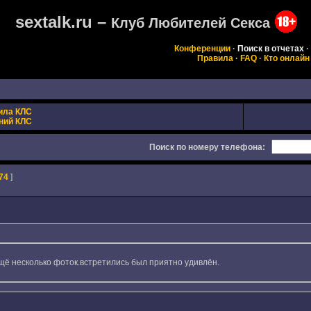
sextalk.ru –
Клуб Любителей Секса
Конференции
·
Поиск в отчетах
·
Правила
·
FAQ
·
Кто онлайн
ила КЛС
ний КЛС
Поиск по номеру телефона:
74
]
щё несколько фоток.встретились был приятно удивлён.