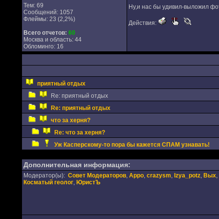
Тем: 69
Ну,и нас бы удивил-выложил фо
Сообщений: 1057
Флеймы: 23 (2,2%)
Действия:
Всего отчетов:
60
Москва и область: 44
Обломинго: 16
приятный отдых
Re: приятный отдых
Re: приятный отдых
что за херня?
Re: что за херня?
Уж Касперскому-то пора бы кажется СПАМ узнавать!
Дополнительная информация:
Модератор(ы):
Совет Модераторов
,
Appo
,
crazysm
,
Izya_potz
,
Вых
,
Косматый геолог
,
ЮристЪ