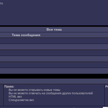
то.
Вся тема
Тема сообщения
Права:
Р
Вы не можете открывать новые темы
Вы не можете отвечать на сообщения других пользователей
HTML вкл.
Спецразметка вкл.