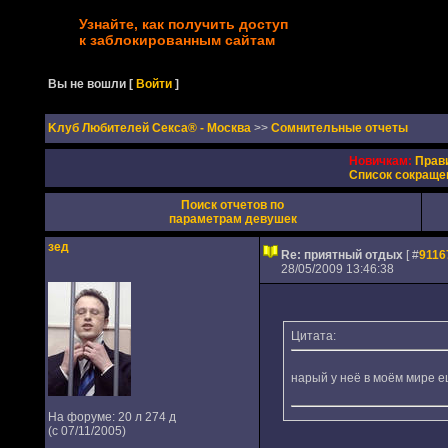
Узнайте, как получить доступ
к заблокированным сайтам
Вы не вошли
[
Войти
]
Kлуб Любителей Секса® - Москва
>>
Сомнительные отчеты
Новичкам:
Прав
Список сокраще
Поиск отчетов по
параметрам девушек
зед
Re: приятный отдых
[ #
9116
28/05/2009 13:46:38
Цитата:
нарый у неё в моём мире е
На форуме: 20 л 274 д
(с 07/11/2005)