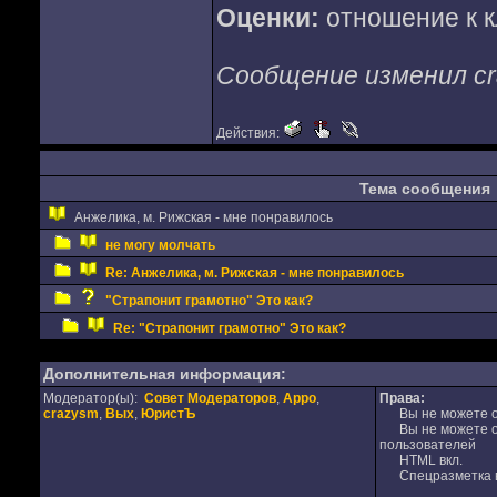
Оценки:
отношение к к
Сообщение изменил cra
Действия:
Тема сообщения
Анжелика, м. Рижская - мне понравилось
не могу молчать
Re: Анжелика, м. Рижская - мне понравилось
"Страпонит грамотно" Это как?
Re: "Страпонит грамотно" Это как?
Дополнительная информация:
Модератор(ы):
Совет Модераторов
,
Appo
,
Права:
crazysm
,
Вых
,
ЮристЪ
Вы не можете от
Вы не можете от
пользователей
HTML вкл.
Спецразметка в