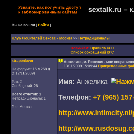
Узнайте, как получить доступ
sextalk.ru –
К
к заблокированным сайтам
Вы не вошли
[
Войти
]
Kлуб Любителей Секса® - Москва
>>
Нетрадиционалы
Новичкам:
Правила КЛС
Список сокращений КЛС
straponlover
Анжелика, м. Рижская - мне понравило
13/11/2009 15:09:44
Прикреплённые фа
На форуме: 16 л 268 д
(с 12/11/2009)
Имя:
Анжелика
Тем: 2
Сообщений: 28
Всего отчетов:
1
Телефон:
+7 (965) 157
Нетрадиционалы: 1
Гео: Москва
http://www.intimcity.n
http://www.rusdosug.c